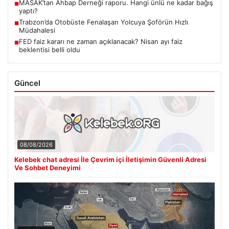
MASAK’tan Ahbap Derneği raporu. Hangi ünlü ne kadar bağış
■
yaptı?
Trabzon’da Otobüste Fenalaşan Yolcuya Şoförün Hızlı
■
Müdahalesi
FED faiz kararı ne zaman açıklanacak? Nisan ayı faiz
■
beklentisi belli oldu
Güncel
08/08/2026
Kelebek chat adresi İle Çevrim içi İletişimin Güvenli Adresi
Ve Sohbet Deneyimi