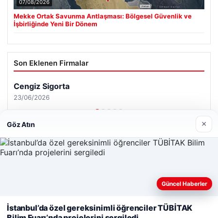
07/08/2026
Mekke Ortak Savunma Antlaşması: Bölgesel Güvenlik ve
İşbirliğinde Yeni Bir Dönem
Son Eklenen Firmalar
Cengiz Sigorta
23/06/2026
×
Göz Atın
© 2026 Renkli Yazı – Güncel Haberler
Web sitemizi nasıl kullandığınızı daha iyi anlayabilmek,
Güncel Haberler
Tercüme Bürosu
|
Malta Dil Okulu
|
lemagrup.com.tr
deneyiminizi kişiselleştirmek ve geliştirmek amacıyla çerezler
ipto
rt
rt
rt
 escort
 escort
 escort
 giriş
cort
 İzle
 escort
 escort
 escort
er escort
scort
cio
alkalı escort
stanbul escort
kullanıyoruz.
Çerez Politikamız
İstanbul’da özel gereksinimli öğrenciler TÜBİTAK
Bilim Fuarı’nda projelerini sergiledi
Reddet
Kabul Et