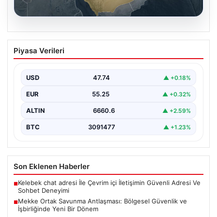
07.08.2026
Mekke Ortak Savunma Antlaşması:
Piyasa Verileri
Bölgesel Güvenlik ve İşbirliğinde Yeni
Bir Dönem
USD
47.74
▲ +0.18%
Türkiye, Suudi Arabistan ve Pakistan arasında
imzalanan Mekke Ortak Savunma Anlaşması, bölgesel
EUR
55.25
▲ +0.32%
ve küresel…
ALTIN
6660.6
▲ +2.59%
BTC
3091477
▲ +1.23%
Son Eklenen Haberler
Kelebek chat adresi İle Çevrim içi İletişimin Güvenli Adresi Ve
■
Sohbet Deneyimi
Mekke Ortak Savunma Antlaşması: Bölgesel Güvenlik ve
■
İşbirliğinde Yeni Bir Dönem