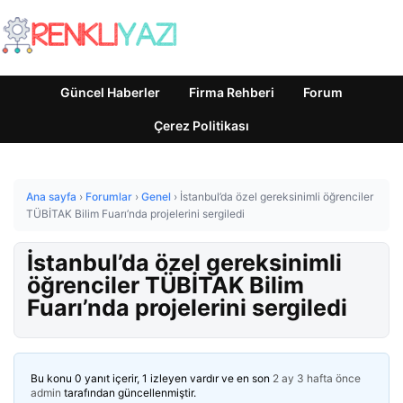
Güncel Haberler
Firma Rehberi
Forum
Çerez Politikası
Ana sayfa
›
Forumlar
›
Genel
›
İstanbul’da özel gereksinimli öğrenciler
TÜBİTAK Bilim Fuarı’nda projelerini sergiledi
İstanbul’da özel gereksinimli
öğrenciler TÜBİTAK Bilim
Fuarı’nda projelerini sergiledi
Bu konu 0 yanıt içerir, 1 izleyen vardır ve en son
2 ay 3 hafta önce
admin
tarafından güncellenmiştir.