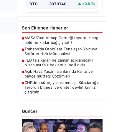
BTC
3070740
▲ +0.81%
Son Eklenen Haberler
MASAK’tan Ahbap Derneği raporu. Hangi
■
ünlü ne kadar bağış yaptı?
Trabzon’da Otobüste Fenalaşan Yolcuya
■
Şoförün Hızlı Müdahalesi
FED faiz kararı ne zaman açıklanacak?
■
Nisan ayı faiz beklentisi belli oldu
Açık Hava Yaşam alanlarında Kalite ve
■
bahçe mutfağı Çözümleri
CHP’den süreç yasası mesajı. Kılıçdaroğlu:
■
Terörün bitmesi ve üniter devlet kırmızı
çizgimiz
Güncel