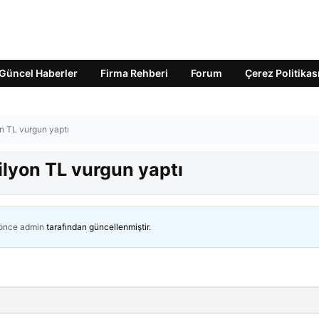
Güncel Haberler
Firma Rehberi
Forum
Çerez Politikas
yon TL vurgun yaptı
milyon TL vurgun yaptı
 önce
admin
tarafından güncellenmiştir.