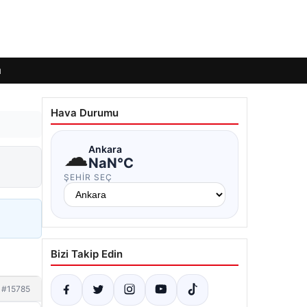
ı
Hava Durumu
☁
Ankara
NaN°C
ŞEHIR SEÇ
Bizi Takip Edin
#15785