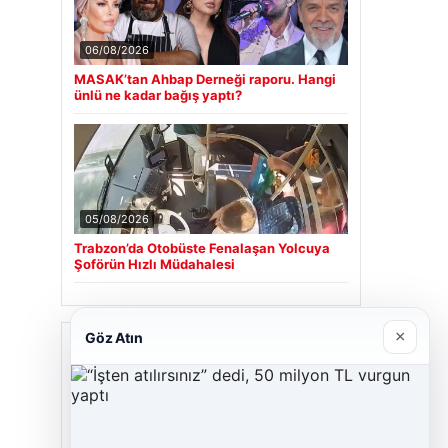
06/08/2026
MASAK’tan Ahbap Derneği raporu. Hangi
ünlü ne kadar bağış yaptı?
05/08/2026
Trabzon’da Otobüste Fenalaşan Yolcuya
Şoförün Hızlı Müdahalesi
×
Göz Atın
Son Eklenen Firmalar
Cengiz Sigorta
23/06/2026