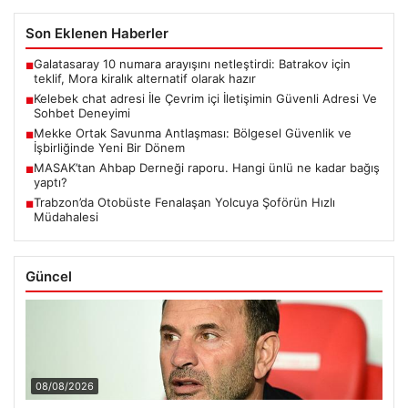
Son Eklenen Haberler
Galatasaray 10 numara arayışını netleştirdi: Batrakov için
■
teklif, Mora kiralık alternatif olarak hazır
Kelebek chat adresi İle Çevrim içi İletişimin Güvenli Adresi Ve
■
Sohbet Deneyimi
Mekke Ortak Savunma Antlaşması: Bölgesel Güvenlik ve
■
İşbirliğinde Yeni Bir Dönem
MASAK’tan Ahbap Derneği raporu. Hangi ünlü ne kadar bağış
■
yaptı?
Trabzon’da Otobüste Fenalaşan Yolcuya Şoförün Hızlı
■
Müdahalesi
Güncel
08/08/2026