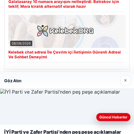
Galatasaray 10 numara arayışını netleştirdi: Batrakov için
teklif, Mora kiralık alternatif olarak hazır
08/08/2026
Kelebek chat adresi İle Çevrim içi İletişimin Güvenli Adresi
Ve Sohbet Deneyimi
×
Göz Atın
Son Eklenen Firmalar
Cengiz Sigorta
23/06/2026
Web sitemizi nasıl kullandığınızı daha iyi anlayabilmek,
deneyiminizi kişiselleştirmek ve geliştirmek amacıyla çerezler
Güncel Haberler
kullanıyoruz.
Çerez Politikamız
İYİ Parti ve Zafer Partisi’nden peş peşe açıklamalar
Reddet
Kabul Et