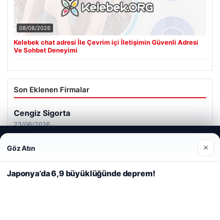
08/08/2026
Kelebek chat adresi İle Çevrim içi İletişimin Güvenli Adresi
Ve Sohbet Deneyimi
Son Eklenen Firmalar
Cengiz Sigorta
23/06/2026
Web sitemizi nasıl kullandığınızı daha iyi anlayabilmek,
×
Göz Atın
deneyiminizi kişiselleştirmek ve geliştirmek amacıyla çerezler
kullanıyoruz.
Çerez Politikamız
Japonya’da 6,9 büyüklüğünde deprem!
Reddet
Kabul Et
© 2026 Renkli Yazı – Güncel Haberler