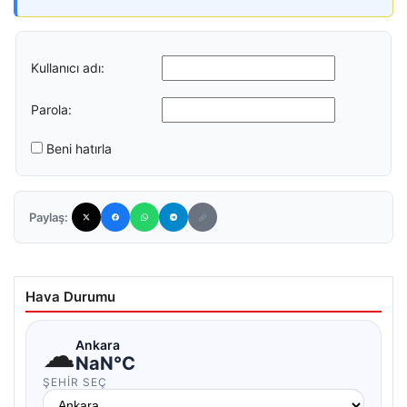
Kullanıcı adı:
Parola:
Beni hatırla
Paylaş:
Hava Durumu
☁
Ankara
NaN°C
ŞEHIR SEÇ