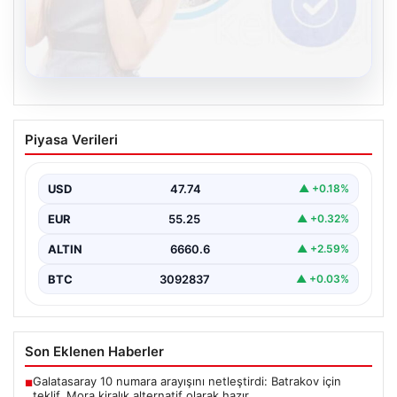
08.08.2026
Kelebek chat adresi İle Çevrim içi
Piyasa Verileri
İletişimin Güvenli Adresi Ve Sohbet
Deneyimi
USD
47.74
▲ +0.18%
Sanal çağında bireylerin kaliteli bir tarzda irtibat kurması
kritik bir önem ifade etmektedir. Halen…
EUR
55.25
▲ +0.32%
ALTIN
6660.6
▲ +2.59%
BTC
3092837
▲ +0.03%
Son Eklenen Haberler
Galatasaray 10 numara arayışını netleştirdi: Batrakov için
■
teklif, Mora kiralık alternatif olarak hazır