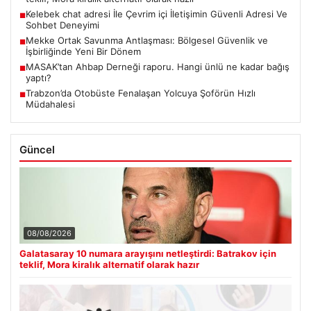
Kelebek chat adresi İle Çevrim içi İletişimin Güvenli Adresi Ve
■
Sohbet Deneyimi
Mekke Ortak Savunma Antlaşması: Bölgesel Güvenlik ve
■
İşbirliğinde Yeni Bir Dönem
MASAK’tan Ahbap Derneği raporu. Hangi ünlü ne kadar bağış
■
yaptı?
Trabzon’da Otobüste Fenalaşan Yolcuya Şoförün Hızlı
■
Müdahalesi
Güncel
08/08/2026
Galatasaray 10 numara arayışını netleştirdi: Batrakov için
teklif, Mora kiralık alternatif olarak hazır