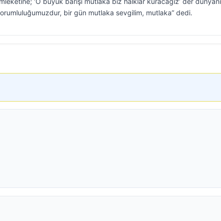
emleketine; ‘O büyük barışı mutlaka biz halklar kuracağız’ der dünyan
sorumluluğumuzdur, bir gün mutlaka sevgilim, mutlaka” dedi.