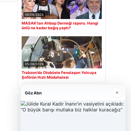
06/08/2026
MASAK’tan Ahbap Derneği raporu. Hangi
ünlü ne kadar bağış yaptı?
05/08/2026
Trabzon’da Otobüste Fenalaşan Yolcuya
Şoförün Hızlı Müdahalesi
×
Göz Atın
Son Eklenen Firmalar
Cengiz Sigorta
23/06/2026