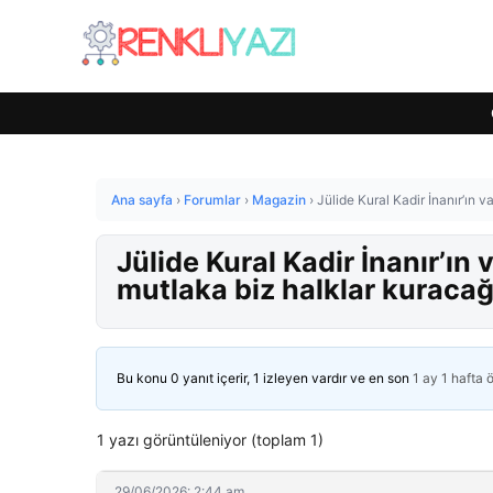
Ana sayfa
›
Forumlar
›
Magazin
›
Jülide Kural Kadir İnanır’ın v
Jülide Kural Kadir İnanır’ın 
mutlaka biz halklar kuracağ
Bu konu 0 yanıt içerir, 1 izleyen vardır ve en son
1 ay 1 hafta 
1 yazı görüntüleniyor (toplam 1)
29/06/2026: 2:44 am