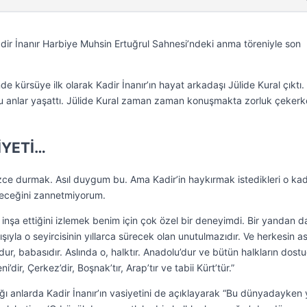
adir İnanır Harbiye Muhsin Ertuğrul Sahnesi’ndeki anma töreniyle son
e kürsüye ilk olarak Kadir İnanır’ın hayat arkadaşı Jülide Kural çıktı.
lu anlar yaşattı. Jülide Kural zaman zaman konuşmakta zorluk çekerk
İYETİ…
e durmak. Asıl duygum bu. Ama Kadir’in haykırmak istedikleri o ka
leceğini zannetmiyorum.
l inşa ettiğini izlemek benim için çok özel bir deneyimdi. Bir yandan d
kışıyla o seyircisinin yıllarca sürecek olan unutulmazıdır. Ve herkesin a
ğludur, babasıdır. Aslında o, halktır. Anadolu’dur ve bütün halkların dost
dir, Çerkez’dir, Boşnak’tır, Arap’tır ve tabii Kürt’tür.”
ığı anlarda Kadir İnanır’ın vasiyetini de açıklayarak “Bu dünyadayken