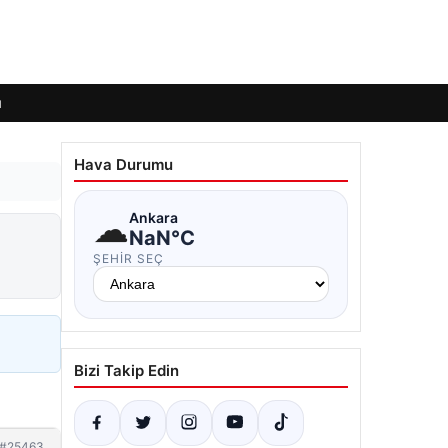
ı
Hava Durumu
☁
Ankara
NaN°C
ŞEHIR SEÇ
Bizi Takip Edin
#25463