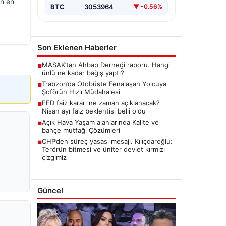
ın en
BTC
3053964
▼ -0.56%
Son Eklenen Haberler
MASAK’tan Ahbap Derneği raporu. Hangi
■
ünlü ne kadar bağış yaptı?
Trabzon’da Otobüste Fenalaşan Yolcuya
■
Şoförün Hızlı Müdahalesi
FED faiz kararı ne zaman açıklanacak?
■
Nisan ayı faiz beklentisi belli oldu
Açık Hava Yaşam alanlarında Kalite ve
■
bahçe mutfağı Çözümleri
CHP’den süreç yasası mesajı. Kılıçdaroğlu:
■
Terörün bitmesi ve üniter devlet kırmızı
çizgimiz
Güncel