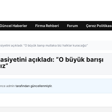
Güncel Haberler
Firma Rehberi
Forum
Çerez Politikas
asiyetini açıkladı: “O büyük barışı mutlaka biz halklar kuracağız”
vasiyetini açıkladı: “O büyük barışı
ız”
önce
admin
tarafından güncellenmiştir.