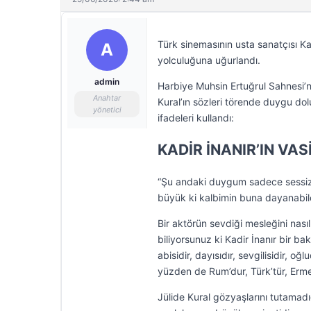
Türk sinemasının usta sanatçısı K
A
yolculuğuna uğurlandı.
admin
Harbiye Muhsin Ertuğrul Sahnesi’nd
Anahtar
Kural’ın sözleri törende duygu do
yönetici
ifadeleri kullandı:
KADİR İNANIR’IN VAS
“Şu andaki duygum sadece sessizc
büyük ki kalbimin buna dayanabi
Bir aktörün sevdiği mesleğini nası
biliyorsunuz ki Kadir İnanır bir ba
abisidir, dayısıdır, sevgilisidir, o
yüzden de Rum’dur, Türk’tür, Ermeni’
Jülide Kural gözyaşlarını tutamad