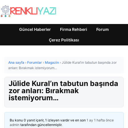
Güncel Haberler
Firma Rehberi
Forum
Çerez Politikası
Ana sayfa
›
Forumlar
›
Magazin
›
Jülide Kural’ın tabutun başında zor
anları: Bırakmak istemiyorum…
Jülide Kural’ın tabutun başında
zor anları: Bırakmak
istemiyorum…
Bu konu 0 yanıt içerir, 1 izleyen vardır ve en son
1 ay 1 hafta önce
admin
tarafından güncellenmiştir.