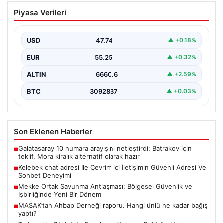
Kelebek chat adresi İle Çevrim içi
Piyasa Verileri
İletişimin Güvenli Adresi Ve Sohbet
Deneyimi
USD
47.74
▲ +0.18%
Sanal çağında bireylerin kaliteli bir tarzda irtibat kurması
kritik bir önem ifade etmektedir. Halen…
EUR
55.25
▲ +0.32%
ALTIN
6660.6
▲ +2.59%
BTC
3092837
▲ +0.03%
Son Eklenen Haberler
Galatasaray 10 numara arayışını netleştirdi: Batrakov için
■
teklif, Mora kiralık alternatif olarak hazır
Kelebek chat adresi İle Çevrim içi İletişimin Güvenli Adresi Ve
■
Sohbet Deneyimi
Mekke Ortak Savunma Antlaşması: Bölgesel Güvenlik ve
■
İşbirliğinde Yeni Bir Dönem
MASAK’tan Ahbap Derneği raporu. Hangi ünlü ne kadar bağış
■
yaptı?