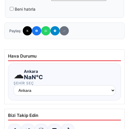
Beni hatırla
Paylaş:
Hava Durumu
☁
Ankara
NaN°C
ŞEHIR SEÇ
Bizi Takip Edin