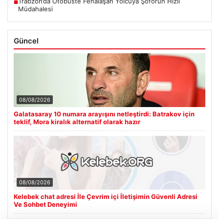
Trabzon’da Otobüste Fenalaşan Yolcuya Şoförün Hızlı
■
Müdahalesi
Güncel
08/08/2026
Galatasaray 10 numara arayışını netleştirdi: Batrakov için
teklif, Mora kiralık alternatif olarak hazır
08/08/2026
Kelebek chat adresi İle Çevrim içi İletişimin Güvenli Adresi
Ve Sohbet Deneyimi