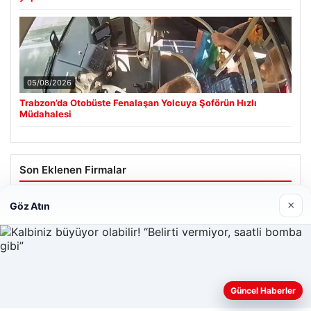
05/08/2026
Trabzon’da Otobüste Fenalaşan Yolcuya Şoförün Hızlı
Müdahalesi
Son Eklenen Firmalar
Cengiz Sigorta
×
Göz Atın
23/06/2026
Web sitemizi nasıl kullandığınızı daha iyi anlayabilmek,
Güncel Haberler
deneyiminizi kişiselleştirmek ve geliştirmek amacıyla çerezler