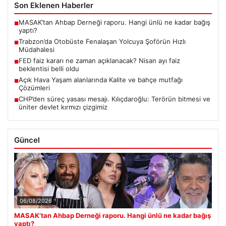
Son Eklenen Haberler
MASAK’tan Ahbap Derneği raporu. Hangi ünlü ne kadar bağış
■
yaptı?
Trabzon’da Otobüste Fenalaşan Yolcuya Şoförün Hızlı
■
Müdahalesi
FED faiz kararı ne zaman açıklanacak? Nisan ayı faiz
■
beklentisi belli oldu
Açık Hava Yaşam alanlarında Kalite ve bahçe mutfağı
■
Çözümleri
CHP’den süreç yasası mesajı. Kılıçdaroğlu: Terörün bitmesi ve
■
üniter devlet kırmızı çizgimiz
Güncel
06/08/2026
MASAK’tan Ahbap Derneği raporu. Hangi ünlü ne kadar bağış
yaptı?