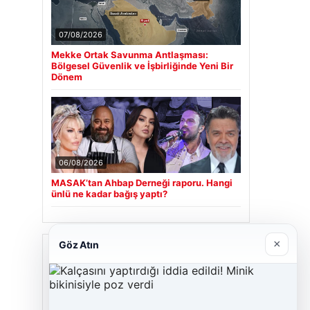
07/08/2026
Mekke Ortak Savunma Antlaşması:
Bölgesel Güvenlik ve İşbirliğinde Yeni Bir
Dönem
06/08/2026
MASAK’tan Ahbap Derneği raporu. Hangi
ünlü ne kadar bağış yaptı?
×
Göz Atın
Son Eklenen Firmalar
Cengiz Sigorta
23/06/2026