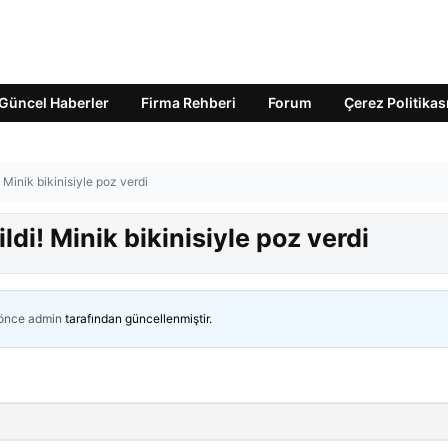
Güncel Haberler
Firma Rehberi
Forum
Çerez Politikas
! Minik bikinisiyle poz verdi
ildi! Minik bikinisiyle poz verdi
 önce
admin
tarafından güncellenmiştir.