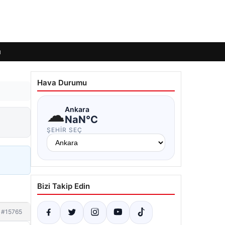
ı
Hava Durumu
☁
Ankara
NaN°C
ŞEHIR SEÇ
Bizi Takip Edin
#15765