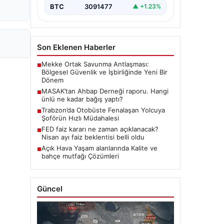
BTC
3091477
▲ +1.23%
Son Eklenen Haberler
Mekke Ortak Savunma Antlaşması:
■
Bölgesel Güvenlik ve İşbirliğinde Yeni Bir
Dönem
MASAK’tan Ahbap Derneği raporu. Hangi
■
ünlü ne kadar bağış yaptı?
Trabzon’da Otobüste Fenalaşan Yolcuya
■
Şoförün Hızlı Müdahalesi
FED faiz kararı ne zaman açıklanacak?
■
Nisan ayı faiz beklentisi belli oldu
Açık Hava Yaşam alanlarında Kalite ve
■
bahçe mutfağı Çözümleri
Güncel