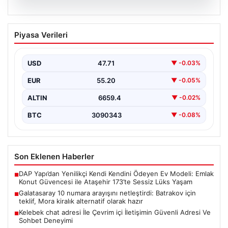
08.08.2026
Galatasaray 10 numara arayışını
Piyasa Verileri
netleştirdi: Batrakov için teklif, Mora
kiralık alternatif olarak hazır
USD
47.71
▼ -0.03%
Galatasaray yönetimi, yaratıcı oyun kurucu arayışında
önemli bir adım attı ve genç yetenek Aleksey…
EUR
55.20
▼ -0.05%
ALTIN
6659.4
▼ -0.02%
BTC
3090343
▼ -0.08%
Son Eklenen Haberler
DAP Yapı’dan Yenilikçi Kendi Kendini Ödeyen Ev Modeli: Emlak
■
Konut Güvencesi ile Ataşehir 173’te Sessiz Lüks Yaşam
Galatasaray 10 numara arayışını netleştirdi: Batrakov için
■
teklif, Mora kiralık alternatif olarak hazır
Kelebek chat adresi İle Çevrim içi İletişimin Güvenli Adresi Ve
■
Sohbet Deneyimi