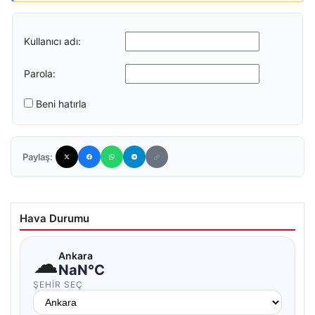
Kullanıcı adı:
Parola:
Beni hatırla
Paylaş:
Hava Durumu
☁
Ankara
NaN°C
ŞEHIR SEÇ