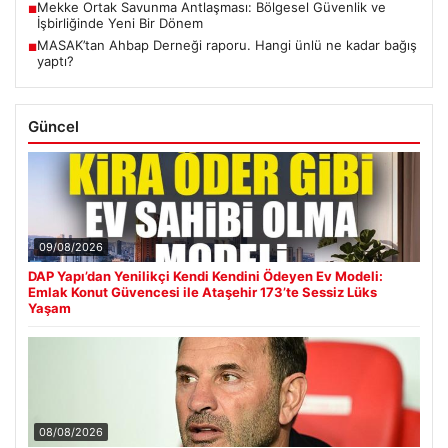
Mekke Ortak Savunma Antlaşması: Bölgesel Güvenlik ve
■
İşbirliğinde Yeni Bir Dönem
MASAK’tan Ahbap Derneği raporu. Hangi ünlü ne kadar bağış
■
yaptı?
Güncel
09/08/2026
DAP Yapı’dan Yenilikçi Kendi Kendini Ödeyen Ev Modeli:
Emlak Konut Güvencesi ile Ataşehir 173’te Sessiz Lüks
Yaşam
08/08/2026