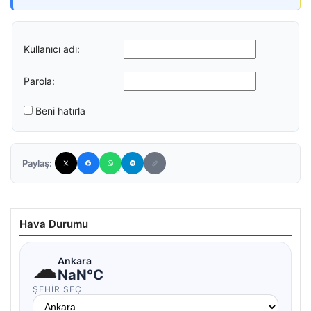
Kullanıcı adı:
Parola:
Beni hatırla
Paylaş:
Hava Durumu
☁
Ankara
NaN°C
ŞEHIR SEÇ