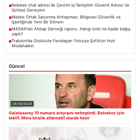
Kelebek chat adresi İle Çevrim içi İletişimin Güvenli Adresi Ve
■
Sohbet Deneyimi
Mekke Ortak Savunma Antlaşması: Bölgesel Güvenlik ve
■
İşbirliğinde Yeni Bir Dönem
MASAK’tan Ahbap Derneği raporu. Hangi ünlü ne kadar bağış
■
yaptı?
Trabzon’da Otobüste Fenalaşan Yolcuya Şoförün Hızlı
■
Müdahalesi
Güncel
08/08/2026
Galatasaray 10 numara arayışını netleştirdi: Batrakov için
teklif, Mora kiralık alternatif olarak hazır