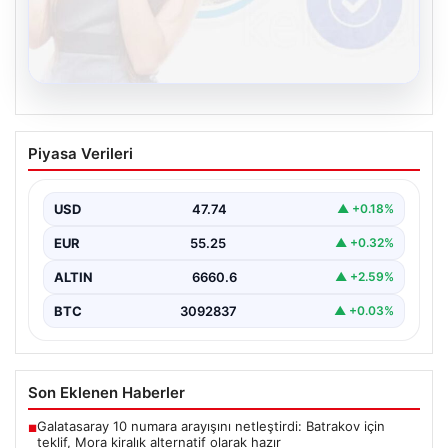
08.08.2026
Kelebek chat adresi İle Çevrim içi
Piyasa Verileri
İletişimin Güvenli Adresi Ve Sohbet
Deneyimi
USD
47.74
▲ +0.18%
Sanal çağında bireylerin kaliteli bir tarzda irtibat kurması
kritik bir önem ifade etmektedir. Halen…
EUR
55.25
▲ +0.32%
ALTIN
6660.6
▲ +2.59%
BTC
3092837
▲ +0.03%
Son Eklenen Haberler
Galatasaray 10 numara arayışını netleştirdi: Batrakov için
■
teklif, Mora kiralık alternatif olarak hazır