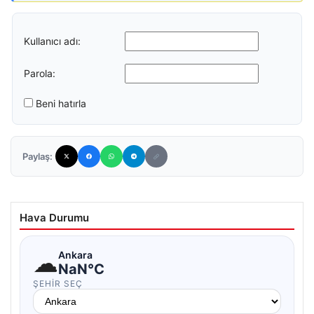
Kullanıcı adı:
Parola:
Beni hatırla
Paylaş:
Hava Durumu
☁
Ankara
NaN°C
ŞEHIR SEÇ