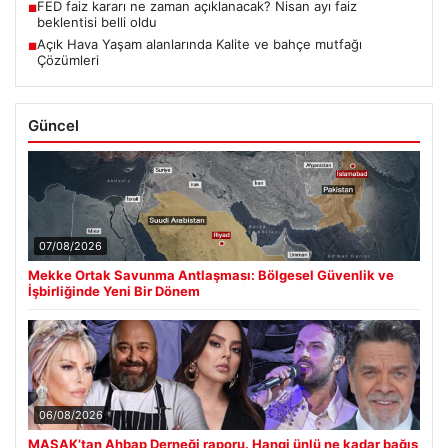
FED faiz kararı ne zaman açıklanacak? Nisan ayı faiz
■
beklentisi belli oldu
Açık Hava Yaşam alanlarında Kalite ve bahçe mutfağı
■
Çözümleri
Güncel
07/08/2026
Mekke Ortak Savunma Antlaşması: Bölgesel Güvenlik ve
İşbirliğinde Yeni Bir Dönem
06/08/2026
MASAK’tan Ahbap Derneği raporu. Hangi ünlü ne kadar bağış