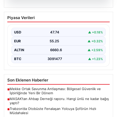
06.08.2026
MASAK’tan Ahbap Derneği raporu.
Piyasa Verileri
Hangi ünlü ne kadar bağış yaptı?
{"title": "MASAK'tan Ahbap Derneği Raporu: Ünlülerin
Bağışları ve Paranın Akibeti", "content": "Son dönemde
USD
47.74
▲ +0.18%
kamuoyunun…
EUR
55.25
▲ +0.32%
ALTIN
6660.6
▲ +2.59%
BTC
3091477
▲ +1.23%
Son Eklenen Haberler
Mekke Ortak Savunma Antlaşması: Bölgesel Güvenlik ve
■
İşbirliğinde Yeni Bir Dönem
MASAK’tan Ahbap Derneği raporu. Hangi ünlü ne kadar bağış
■
yaptı?
Trabzon’da Otobüste Fenalaşan Yolcuya Şoförün Hızlı
■
Müdahalesi