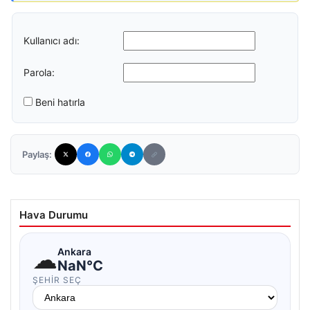
Kullanıcı adı:
Parola:
Beni hatırla
Paylaş:
Hava Durumu
☁
Ankara
NaN°C
ŞEHIR SEÇ