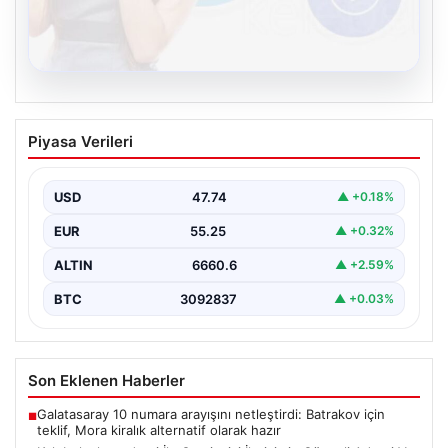
08.08.2026
Kelebek chat adresi İle Çevrim içi
Piyasa Verileri
İletişimin Güvenli Adresi Ve Sohbet
Deneyimi
USD
47.74
▲ +0.18%
Sanal çağında bireylerin kaliteli bir tarzda irtibat kurması
kritik bir önem ifade etmektedir. Halen…
EUR
55.25
▲ +0.32%
ALTIN
6660.6
▲ +2.59%
BTC
3092837
▲ +0.03%
Son Eklenen Haberler
Galatasaray 10 numara arayışını netleştirdi: Batrakov için
■
teklif, Mora kiralık alternatif olarak hazır