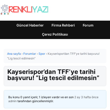
Güncel Haberler
Firma Rehberi
Forum
Çerez Politikası
Ana sayfa
›
Forumlar
›
Spor
›
Kayserispor’dan TFF’ye tarihi başvuru!
“Lig tescil edilmesin”
Kayserispor’dan TFF’ye tarihi
başvuru! “Lig tescil edilmesin”
Bu konu 0 yanıt içerir, 1 izleyen vardır ve en son
2 ay 3 hafta önce
admin
tarafından güncellenmiştir.