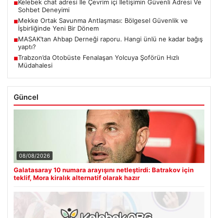
Kelebek chat adresi İle Çevrim içi İletişimin Güvenli Adresi Ve
■
Sohbet Deneyimi
Mekke Ortak Savunma Antlaşması: Bölgesel Güvenlik ve
■
İşbirliğinde Yeni Bir Dönem
MASAK’tan Ahbap Derneği raporu. Hangi ünlü ne kadar bağış
■
yaptı?
Trabzon’da Otobüste Fenalaşan Yolcuya Şoförün Hızlı
■
Müdahalesi
Güncel
08/08/2026
Galatasaray 10 numara arayışını netleştirdi: Batrakov için
teklif, Mora kiralık alternatif olarak hazır