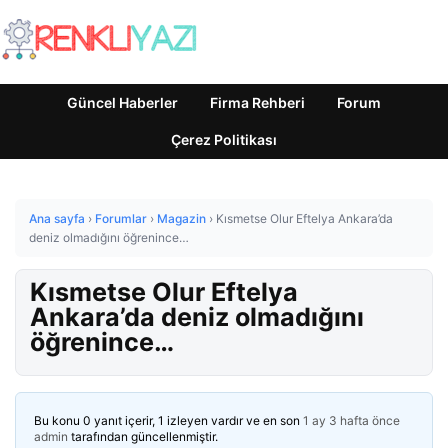
Güncel Haberler
Firma Rehberi
Forum
Çerez Politikası
Ana sayfa
›
Forumlar
›
Magazin
›
Kısmetse Olur Eftelya Ankara’da
deniz olmadığını öğrenince…
Kısmetse Olur Eftelya
Ankara’da deniz olmadığını
öğrenince…
Bu konu 0 yanıt içerir, 1 izleyen vardır ve en son
1 ay 3 hafta önce
admin
tarafından güncellenmiştir.