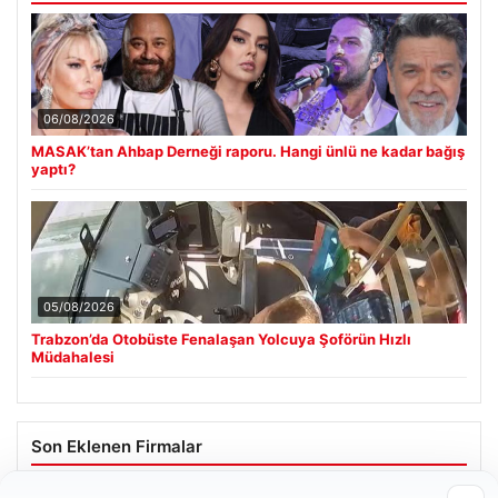
06/08/2026
MASAK’tan Ahbap Derneği raporu. Hangi ünlü ne kadar bağış
yaptı?
05/08/2026
Trabzon’da Otobüste Fenalaşan Yolcuya Şoförün Hızlı
Müdahalesi
Son Eklenen Firmalar