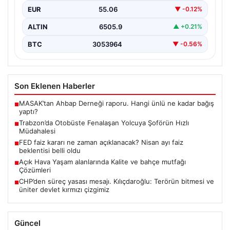
EUR
55.06
▼ -0.12%
ALTIN
6505.9
▲ +0.21%
BTC
3053964
▼ -0.56%
Son Eklenen Haberler
MASAK’tan Ahbap Derneği raporu. Hangi ünlü ne kadar bağış
■
yaptı?
Trabzon’da Otobüste Fenalaşan Yolcuya Şoförün Hızlı
■
Müdahalesi
FED faiz kararı ne zaman açıklanacak? Nisan ayı faiz
■
beklentisi belli oldu
Açık Hava Yaşam alanlarında Kalite ve bahçe mutfağı
■
Çözümleri
CHP’den süreç yasası mesajı. Kılıçdaroğlu: Terörün bitmesi ve
■
üniter devlet kırmızı çizgimiz
Güncel