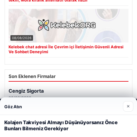
08/08/2026
Kelebek chat adresi İle Çevrim içi İletişimin Güvenli Adresi
Ve Sohbet Deneyimi
Son Eklenen Firmalar
Cengiz Sigorta
23/06/2026
×
Göz Atın
Web sitemizi nasıl kullandığınızı daha iyi anlayabilmek,
deneyiminizi kişiselleştirmek ve geliştirmek amacıyla çerezler
kullanıyoruz.
Çerez Politikamız
Kolajen Takviyesi Almayı Düşünüyorsanız Önce
Bunları Bilmeniz Gerekiyor
Reddet
Kabul Et