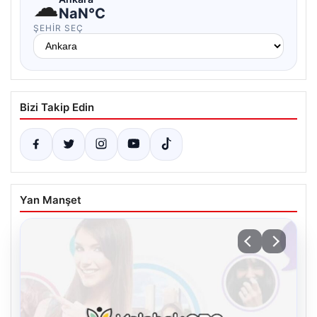
☁
NaN°C
ŞEHIR SEÇ
Bizi Takip Edin
Yan Manşet