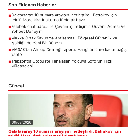
Son Eklenen Haberler
Galatasaray 10 numara arayışını netleştirdi: Batrakov için
■
teklif, Mora kiralık alternatif olarak hazır
Kelebek chat adresi İle Çevrim içi İletişimin Güvenli Adresi Ve
■
Sohbet Deneyimi
Mekke Ortak Savunma Antlaşması: Bölgesel Güvenlik ve
■
İşbirliğinde Yeni Bir Dönem
MASAK’tan Ahbap Derneği raporu. Hangi ünlü ne kadar bağış
■
yaptı?
Trabzon’da Otobüste Fenalaşan Yolcuya Şoförün Hızlı
■
Müdahalesi
Güncel
08/08/2026
Galatasaray 10 numara arayışını netleştirdi: Batrakov için
teklif, Mora kiralık alternatif olarak hazır