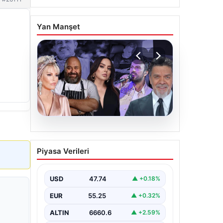
Yan Manşet
06.08.2026
MASAK’tan Ahbap
Piyasa Verileri
Derneği raporu. Hangi
ünlü ne kadar bağış yaptı?
USD
47.74
▲ +0.18%
{"title": "MASAK'tan Ahbap Derneği
Raporu: Ünlülerin Bağışları ve
EUR
55.25
▲ +0.32%
Paranın Akibeti", "content": "Son
dönemde kamuoyunun…
ALTIN
6660.6
▲ +2.59%