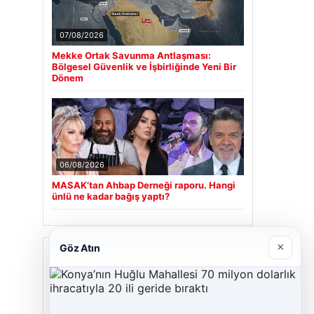
07/08/2026
Mekke Ortak Savunma Antlaşması:
Bölgesel Güvenlik ve İşbirliğinde Yeni Bir
Dönem
06/08/2026
MASAK’tan Ahbap Derneği raporu. Hangi
ünlü ne kadar bağış yaptı?
×
Göz Atın
Son Eklenen Firmalar
Cengiz Sigorta
23/06/2026