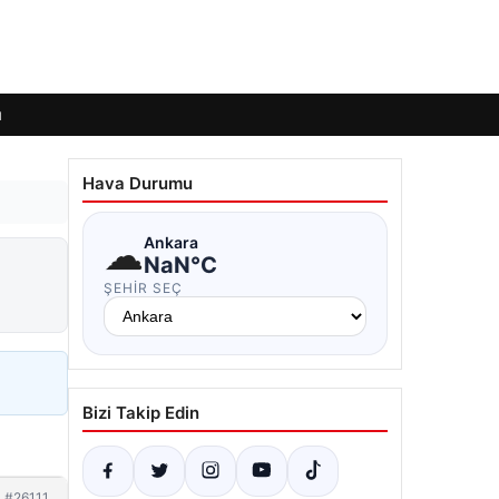
ı
Hava Durumu
☁
Ankara
NaN°C
ŞEHIR SEÇ
Bizi Takip Edin
#26111