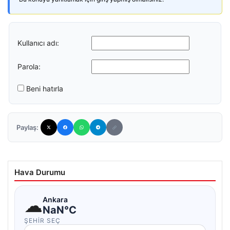
Kullanıcı adı:
Parola:
Beni hatırla
Paylaş:
Hava Durumu
☁
Ankara
NaN°C
ŞEHIR SEÇ