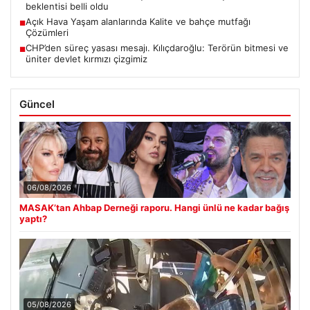
beklentisi belli oldu
Açık Hava Yaşam alanlarında Kalite ve bahçe mutfağı
■
Çözümleri
CHP’den süreç yasası mesajı. Kılıçdaroğlu: Terörün bitmesi ve
■
üniter devlet kırmızı çizgimiz
Güncel
06/08/2026
MASAK’tan Ahbap Derneği raporu. Hangi ünlü ne kadar bağış
yaptı?
05/08/2026