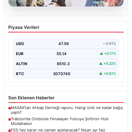
05.08.2026
Trabzon’da Otobüste Fenalaşan
Piyasa Verileri
Yolcuya Şoförün Hızlı Müdahalesi
Trabzon'da halk otobüsünde aniden rahatsızlanan 76
yaşındaki yolcu Hasan Öner’in hayatı, şoför Sinan
USD
47.59
• 0.01%
Erdoğan’ın…
EUR
55.14
▲ +0.17%
ALTIN
6510.3
▲ +0.22%
BTC
3070740
▲ +0.81%
Son Eklenen Haberler
MASAK’tan Ahbap Derneği raporu. Hangi ünlü ne kadar bağış
■
yaptı?
Trabzon’da Otobüste Fenalaşan Yolcuya Şoförün Hızlı
■
Müdahalesi
FED faiz kararı ne zaman açıklanacak? Nisan ayı faiz
■