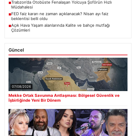
Trabzon’da Otobüste Fenalaşan Yolcuya Şoförün Hızlı
■
Müdahalesi
FED faiz kararı ne zaman açıklanacak? Nisan ayı faiz
■
beklentisi belli oldu
Açık Hava Yaşam alanlarında Kalite ve bahçe mutfağı
■
Çözümleri
Güncel
07/08/2026
Mekke Ortak Savunma Antlaşması: Bölgesel Güvenlik ve
İşbirliğinde Yeni Bir Dönem