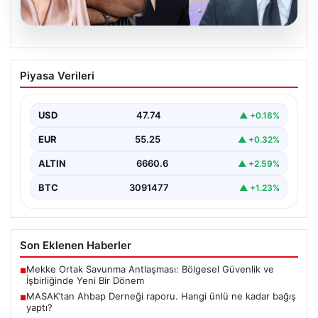
06.08.2026
MASAK’tan Ahbap Derneği raporu.
Piyasa Verileri
Hangi ünlü ne kadar bağış yaptı?
{"title": "MASAK'tan Ahbap Derneği Raporu: Ünlülerin
Bağışları ve Paranın Akibeti", "content": "Son dönemde
USD
47.74
▲ +0.18%
kamuoyunun…
EUR
55.25
▲ +0.32%
ALTIN
6660.6
▲ +2.59%
BTC
3091477
▲ +1.23%
Son Eklenen Haberler
Mekke Ortak Savunma Antlaşması: Bölgesel Güvenlik ve
■
İşbirliğinde Yeni Bir Dönem
MASAK’tan Ahbap Derneği raporu. Hangi ünlü ne kadar bağış
■
yaptı?