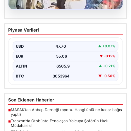
05.08.2026
Trabzon’da Otobüste Fenalaşan
Piyasa Verileri
Yolcuya Şoförün Hızlı Müdahalesi
Trabzon'da halk otobüsünde aniden rahatsızlanan 76
yaşındaki yolcu Hasan Öner’in hayatı, şoför Sinan
USD
47.70
▲ +0.07%
Erdoğan’ın…
EUR
55.06
▼ -0.12%
ALTIN
6505.9
▲ +0.21%
BTC
3053964
▼ -0.56%
Son Eklenen Haberler
MASAK’tan Ahbap Derneği raporu. Hangi ünlü ne kadar bağış
■
yaptı?
Trabzon’da Otobüste Fenalaşan Yolcuya Şoförün Hızlı
■
Müdahalesi