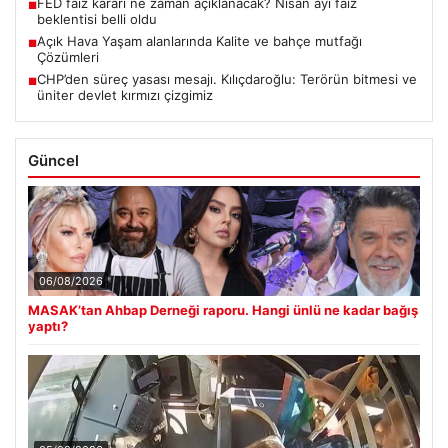
FED faiz kararı ne zaman açıklanacak? Nisan ayı faiz
■
beklentisi belli oldu
Açık Hava Yaşam alanlarında Kalite ve bahçe mutfağı
■
Çözümleri
CHP’den süreç yasası mesajı. Kılıçdaroğlu: Terörün bitmesi ve
■
üniter devlet kırmızı çizgimiz
Güncel
06/08/2026
MASAK’tan Ahbap Derneği raporu. Hangi ünlü ne kadar bağış
yaptı?