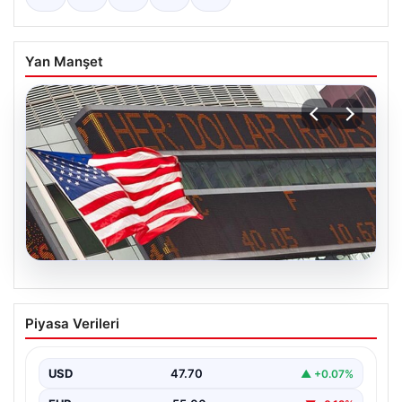
Yan Manşet
05.08.2026
FED faiz kararı ne zaman açıklanacak?
Piyasa Verileri
Nisan ayı faiz beklentisi belli oldu
USD
47.70
▲ +0.07%