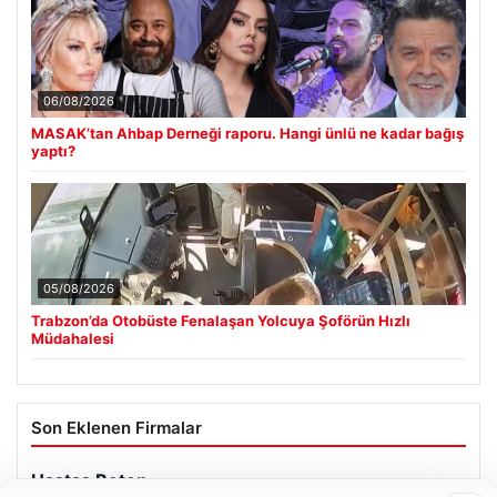
06/08/2026
MASAK’tan Ahbap Derneği raporu. Hangi ünlü ne kadar bağış
yaptı?
05/08/2026
Trabzon’da Otobüste Fenalaşan Yolcuya Şoförün Hızlı
Müdahalesi
Son Eklenen Firmalar
Hastaş Beton