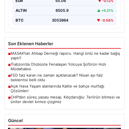
EUR
55.06
▼ -0.12%
ALTIN
6505.9
▲ +0.21%
BTC
3053964
▼ -0.56%
Son Eklenen Haberler
MASAK’tan Ahbap Derneği raporu. Hangi ünlü ne kadar bağış
■
yaptı?
Trabzon’da Otobüste Fenalaşan Yolcuya Şoförün Hızlı
■
Müdahalesi
FED faiz kararı ne zaman açıklanacak? Nisan ayı faiz
■
beklentisi belli oldu
Açık Hava Yaşam alanlarında Kalite ve bahçe mutfağı
■
Çözümleri
CHP’den süreç yasası mesajı. Kılıçdaroğlu: Terörün bitmesi ve
■
üniter devlet kırmızı çizgimiz
Güncel