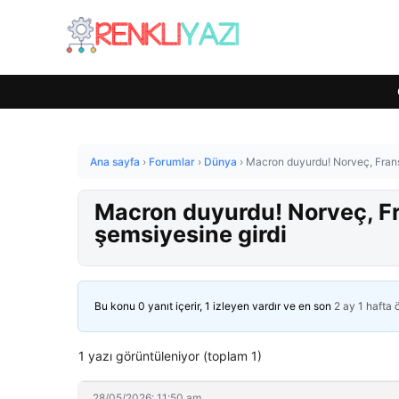
Ana sayfa
›
Forumlar
›
Dünya
›
Macron duyurdu! Norveç, Fransa
Macron duyurdu! Norveç, Fra
şemsiyesine girdi
Bu konu 0 yanıt içerir, 1 izleyen vardır ve en son
2 ay 1 hafta
1 yazı görüntüleniyor (toplam 1)
28/05/2026: 11:50 am