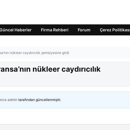
Güncel Haberler
Firma Rehberi
Forum
Çerez Politikas
’nın nükleer caydırıcılık şemsiyesine girdi
nsa’nın nükleer caydırıcılık
 önce
admin
tarafından güncellenmiştir.