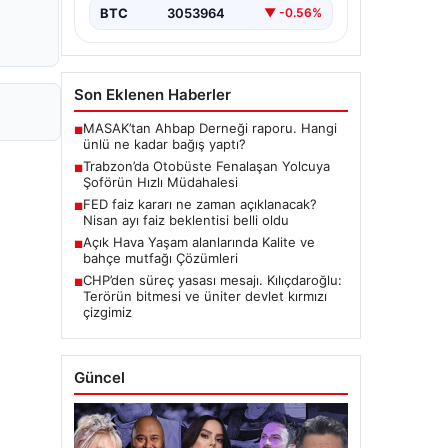
BTC
3053964
▼ -0.56%
Son Eklenen Haberler
MASAK’tan Ahbap Derneği raporu. Hangi
■
ünlü ne kadar bağış yaptı?
Trabzon’da Otobüste Fenalaşan Yolcuya
■
Şoförün Hızlı Müdahalesi
FED faiz kararı ne zaman açıklanacak?
■
Nisan ayı faiz beklentisi belli oldu
Açık Hava Yaşam alanlarında Kalite ve
■
bahçe mutfağı Çözümleri
CHP’den süreç yasası mesajı. Kılıçdaroğlu:
■
Terörün bitmesi ve üniter devlet kırmızı
çizgimiz
Güncel