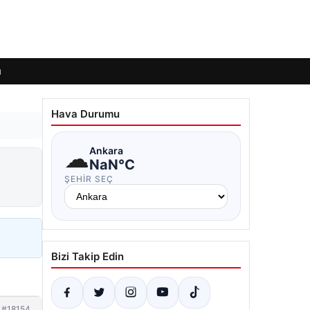
ı
Hava Durumu
☁
Ankara
NaN°C
ŞEHIR SEÇ
Bizi Takip Edin
#18154