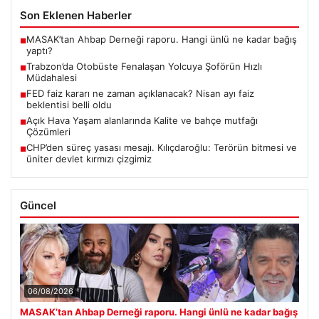
Son Eklenen Haberler
MASAK’tan Ahbap Derneği raporu. Hangi ünlü ne kadar bağış
■
yaptı?
Trabzon’da Otobüste Fenalaşan Yolcuya Şoförün Hızlı
■
Müdahalesi
FED faiz kararı ne zaman açıklanacak? Nisan ayı faiz
■
beklentisi belli oldu
Açık Hava Yaşam alanlarında Kalite ve bahçe mutfağı
■
Çözümleri
CHP’den süreç yasası mesajı. Kılıçdaroğlu: Terörün bitmesi ve
■
üniter devlet kırmızı çizgimiz
Güncel
06/08/2026
MASAK’tan Ahbap Derneği raporu. Hangi ünlü ne kadar bağış