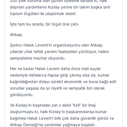
200 yıllık kuruma olan güven öylesine sarsıldı ki, halk
deprem yardımlarını Kızılay yerine bir takım başka sivil
toplum örgütleri ile ulaştırmak istedi.
İşte tam bu sırada, bir örgüt öne çıktı.
Ahbap.
Şarkıcı Haluk Levent’in organizasyonu olan Ahbap,
yıllardır ufak tefek yardım faaliyetleri yürütüyor, halkın
sempatisine mazhar oluyordu.
Her ne kadar Haluk Levent daha önce mali suçlar
nedeniyle defalarca hapse girip çıkmış olsa da, kumar
bağımlılığından dolayı sürekli ekonomik ve buna bağlı adli
sorunlar yaşasa da iyi niyetli ve sempatik biri olarak
görülüyordu.
Ve Kızılay’ın başındaki zat o denli “kirli” bir imaj
oluşturmuştu ki, halk Kızılay’ın başkanındansa kumar
bağımlısı Haluk Levent’i bile çok daha güvenilir gördü ve
Ahbap Derneği’ne yardımlar yağmaya başladı.