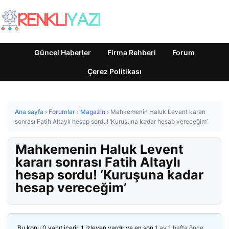
Güncel Haberler
Firma Rehberi
Forum
Çerez Politikası
Ana sayfa
›
Forumlar
›
Magazin
›
Mahkemenin Haluk Levent kararı
sonrası Fatih Altaylı hesap sordu! ‘Kuruşuna kadar hesap vereceğim’
Mahkemenin Haluk Levent
kararı sonrası Fatih Altaylı
hesap sordu! ‘Kuruşuna kadar
hesap vereceğim’
Bu konu 0 yanıt içerir, 1 izleyen vardır ve en son
1 ay 1 hafta önce