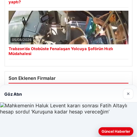
yaptı?
05/08/2026
Trabzon’da Otobüste Fenalaşan Yolcuya Şoförün Hızlı
Müdahalesi
Son Eklenen Firmalar
Hastaş Beton
×
Göz Atın
26/05/2026
Web sitemizi nasıl kullandığınızı daha iyi anlayabilmek,
Güncel Haberler