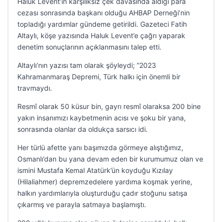
Haluk Levent’in karşılıksız çek davasında aldığı para
cezası sonrasında başkanı olduğu AHBAP Derneği’nin
topladığı yardımlar gündeme getirildi. Gazeteci Fatih
Altaylı, köşe yazısında Haluk Levent’e çağrı yaparak
denetim sonuçlarının açıklanmasını talep etti.
Altaylı’nın yazısı tam olarak şöyleydi; ”2023
Kahramanmaraş Depremi, Türk halkı için önemli bir
travmaydı.
Resmî olarak 50 küsur bin, gayrı resmî olaraksa 200 bine
yakın insanımızı kaybetmenin acısı ve şoku bir yana,
sonrasında olanlar da oldukça sarsıcı idi.
Her türlü afette yanı başımızda görmeye alıştığımız,
Osmanlı’dan bu yana devam eden bir kurumumuz olan ve
ismini Mustafa Kemal Atatürk’ün koyduğu Kızılay
(Hilaliahmer) depremzedelere yardıma koşmak yerine,
halkın yardımlarıyla oluşturduğu çadır stoğunu satışa
çıkarmış ve parayla satmaya başlamıştı.