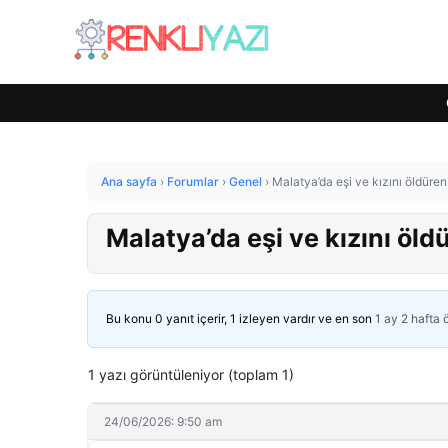
Ana sayfa
›
Forumlar
›
Genel
›
Malatya’da eşi ve kızını öldüren
Malatya’da eşi ve kızını öld
Bu konu 0 yanıt içerir, 1 izleyen vardır ve en son
1 ay 2 hafta
1 yazı görüntüleniyor (toplam 1)
24/06/2026: 9:50 am