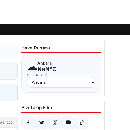
ı
Hava Durumu
☁
Ankara
NaN°C
ŞEHIR SEÇ
Bizi Takip Edin
#24225