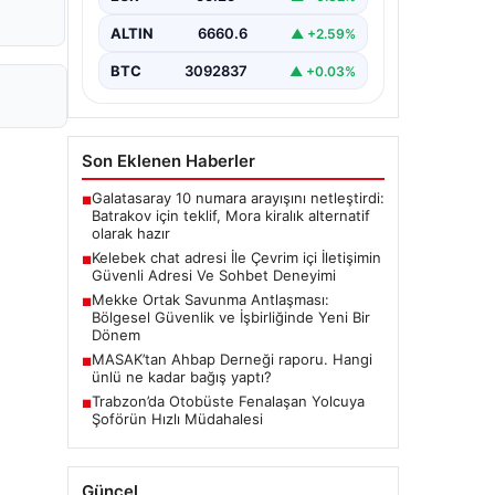
tarzda irtibat kurması kritik bir önem
ifade etmektedir. Halen…
ALTIN
6660.6
▲ +2.59%
BTC
3092837
▲ +0.03%
Son Eklenen Haberler
Galatasaray 10 numara arayışını netleştirdi:
■
Batrakov için teklif, Mora kiralık alternatif
olarak hazır
Kelebek chat adresi İle Çevrim içi İletişimin
■
Güvenli Adresi Ve Sohbet Deneyimi
Mekke Ortak Savunma Antlaşması:
■
Bölgesel Güvenlik ve İşbirliğinde Yeni Bir
Dönem
MASAK’tan Ahbap Derneği raporu. Hangi
■
ünlü ne kadar bağış yaptı?
Trabzon’da Otobüste Fenalaşan Yolcuya
■
Şoförün Hızlı Müdahalesi
Güncel