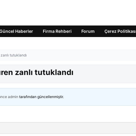
Güncel Haberler
Firma Rehberi
Forum
Çerez Politikas
 zanlı tutuklandı
üren zanlı tutuklandı
 önce
admin
tarafından güncellenmiştir.