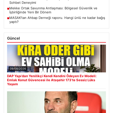
Sohbet Deneyimi
Mekke Ortak Savunma Antlaşması: Bölgesel Güvenlik ve
■
İşbirliğinde Yeni Bir Dönem
MASAK’tan Ahbap Derneği raporu. Hangi ünlü ne kadar bağış
■
yaptı?
Güncel
09/08/2026
DAP Yapı’dan Yenilikçi Kendi Kendini Ödeyen Ev Modeli:
Emlak Konut Güvencesi ile Ataşehir 173’te Sessiz Lüks
Yaşam