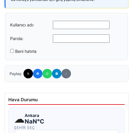
Kullanıcı adı:
Parola:
Beni hatırla
Paylaş:
Hava Durumu
☁
Ankara
NaN°C
ŞEHIR SEÇ