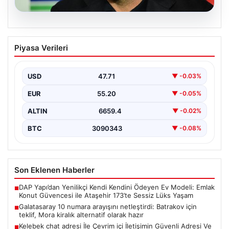
08.08.2026
Galatasaray 10 numara arayışını
Piyasa Verileri
netleştirdi: Batrakov için teklif, Mora
kiralık alternatif olarak hazır
USD
47.71
▼ -0.03%
Galatasaray yönetimi, yaratıcı oyun kurucu arayışında
önemli bir adım attı ve genç yetenek Aleksey…
EUR
55.20
▼ -0.05%
ALTIN
6659.4
▼ -0.02%
BTC
3090343
▼ -0.08%
Son Eklenen Haberler
DAP Yapı’dan Yenilikçi Kendi Kendini Ödeyen Ev Modeli: Emlak
■
Konut Güvencesi ile Ataşehir 173’te Sessiz Lüks Yaşam
Galatasaray 10 numara arayışını netleştirdi: Batrakov için
■
teklif, Mora kiralık alternatif olarak hazır
Kelebek chat adresi İle Çevrim içi İletişimin Güvenli Adresi Ve
■