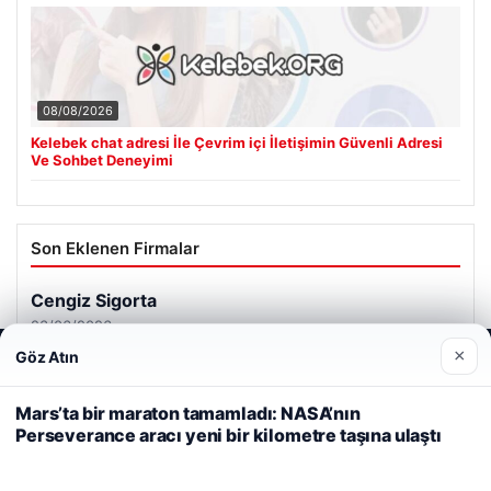
08/08/2026
Kelebek chat adresi İle Çevrim içi İletişimin Güvenli Adresi
Ve Sohbet Deneyimi
Son Eklenen Firmalar
Cengiz Sigorta
23/06/2026
×
Göz Atın
Web sitemizi nasıl kullandığınızı daha iyi anlayabilmek,
deneyiminizi kişiselleştirmek ve geliştirmek amacıyla çerezler
kullanıyoruz.
Çerez Politikamız
Mars’ta bir maraton tamamladı: NASA’nın
Perseverance aracı yeni bir kilometre taşına ulaştı
Reddet
Kabul Et