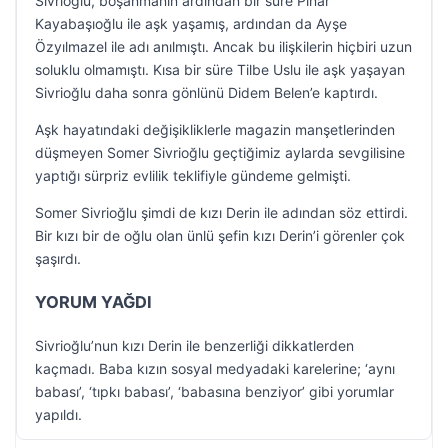
Sivrioğlu, boşanmanın ardından bir süre Pınar
Kayabaşıoğlu ile aşk yaşamış, ardından da Ayşe
Özyılmazel ile adı anılmıştı. Ancak bu ilişkilerin hiçbiri uzun
soluklu olmamıştı. Kısa bir süre Tilbe Uslu ile aşk yaşayan
Sivrioğlu daha sonra gönlünü Didem Belen’e kaptırdı.
Aşk hayatındaki değişikliklerle magazin manşetlerinden
düşmeyen Somer Sivrioğlu geçtiğimiz aylarda sevgilisine
yaptığı sürpriz evlilik teklifiyle gündeme gelmişti.
Somer Sivrioğlu şimdi de kızı Derin ile adından söz ettirdi.
Bir kızı bir de oğlu olan ünlü şefin kızı Derin’i görenler çok
şaşırdı.
YORUM YAĞDI
Sivrioğlu’nun kızı Derin ile benzerliği dikkatlerden
kaçmadı. Baba kızın sosyal medyadaki karelerine; ‘aynı
babası’, ‘tıpkı babası’, ‘babasına benziyor’ gibi yorumlar
yapıldı.