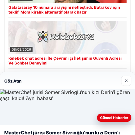
Galatasaray 10 numara arayışını netleştirdi: Batrakov için
teklif, Mora kiralık alternatif olarak hazır
08/08/2026
Kelebek chat adresi İle Çevrim içi İletişimin Güvenli Adresi
Ve Sohbet Deneyimi
×
Göz Atın
Son Eklenen Firmalar
Cengiz Sigorta
23/06/2026
Web sitemizi nasıl kullandığınızı daha iyi anlayabilmek,
Güncel Haberler
deneyiminizi kişiselleştirmek ve geliştirmek amacıyla çerezler
kullanıyoruz.
Çerez Politikamız
MasterChef jürisi Somer Sivrioğlu’nun kızı Derin’i