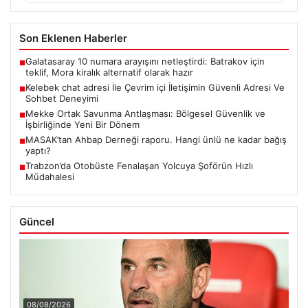
Son Eklenen Haberler
Galatasaray 10 numara arayışını netleştirdi: Batrakov için
■
teklif, Mora kiralık alternatif olarak hazır
Kelebek chat adresi İle Çevrim içi İletişimin Güvenli Adresi Ve
■
Sohbet Deneyimi
Mekke Ortak Savunma Antlaşması: Bölgesel Güvenlik ve
■
İşbirliğinde Yeni Bir Dönem
MASAK’tan Ahbap Derneği raporu. Hangi ünlü ne kadar bağış
■
yaptı?
Trabzon’da Otobüste Fenalaşan Yolcuya Şoförün Hızlı
■
Müdahalesi
Güncel
08/08/2026