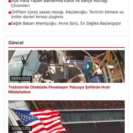
Açık Hava Yaşam alanlarında Kalite ve bahçe mutfağı
■
Çözümleri
CHP’den süreç yasası mesajı. Kılıçdaroğlu: Terörün bitmesi ve
■
üniter devlet kırmızı çizgimiz
Sağlık Bakanı Memişoğlu: Anne Sütü, En Sağlıklı Başlangıçtır
■
Güncel
05/08/2026
Trabzon’da Otobüste Fenalaşan Yolcuya Şoförün Hızlı
Müdahalesi
05/08/2026