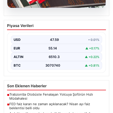
05.08.2026
FED faiz kararı ne zaman açıklanacak?
Piyasa Verileri
Nisan ayı faiz beklentisi belli oldu
USD
47.59
• 0.01%
EUR
55.14
▲ +0.17%
ALTIN
6510.3
▲ +0.22%
BTC
3070740
▲ +0.81%
Son Eklenen Haberler
Trabzon’da Otobüste Fenalaşan Yolcuya Şoförün Hızlı
■
Müdahalesi
FED faiz kararı ne zaman açıklanacak? Nisan ayı faiz
■
beklentisi belli oldu