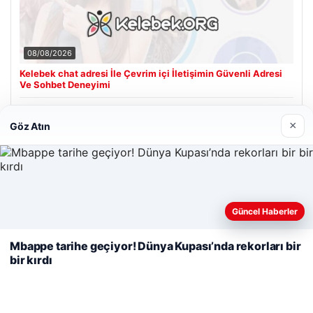
08/08/2026
Kelebek chat adresi İle Çevrim içi İletişimin Güvenli Adresi
Ve Sohbet Deneyimi
×
Göz Atın
Son Eklenen Firmalar
Cengiz Sigorta
23/06/2026
Web sitemizi nasıl kullandığınızı daha iyi anlayabilmek,
Güncel Haberler
deneyiminizi kişiselleştirmek ve geliştirmek amacıyla çerezler
kullanıyoruz.
Çerez Politikamız
Mbappe tarihe geçiyor! Dünya Kupası’nda rekorları bir
bir kırdı
Reddet
Kabul Et
© 2026 Renkli Yazı – Güncel Haberler