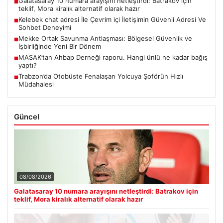
Galatasaray 10 numara arayışını netleştirdi: Batrakov için
■
teklif, Mora kiralık alternatif olarak hazır
Kelebek chat adresi İle Çevrim içi İletişimin Güvenli Adresi Ve
■
Sohbet Deneyimi
Mekke Ortak Savunma Antlaşması: Bölgesel Güvenlik ve
■
İşbirliğinde Yeni Bir Dönem
MASAK’tan Ahbap Derneği raporu. Hangi ünlü ne kadar bağış
■
yaptı?
Trabzon’da Otobüste Fenalaşan Yolcuya Şoförün Hızlı
■
Müdahalesi
Güncel
08/08/2026
Galatasaray 10 numara arayışını netleştirdi: Batrakov için
teklif, Mora kiralık alternatif olarak hazır