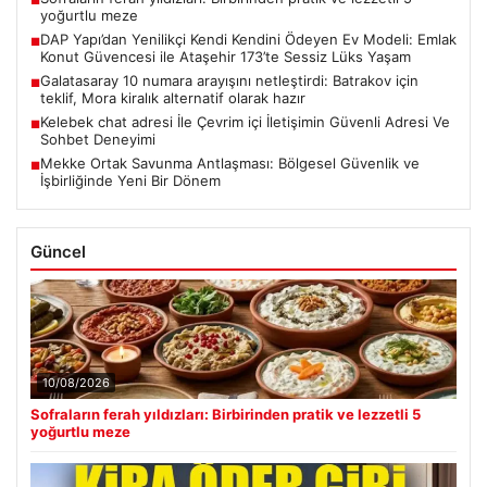
■
yoğurtlu meze
DAP Yapı’dan Yenilikçi Kendi Kendini Ödeyen Ev Modeli: Emlak
■
Konut Güvencesi ile Ataşehir 173’te Sessiz Lüks Yaşam
Galatasaray 10 numara arayışını netleştirdi: Batrakov için
■
teklif, Mora kiralık alternatif olarak hazır
Kelebek chat adresi İle Çevrim içi İletişimin Güvenli Adresi Ve
■
Sohbet Deneyimi
Mekke Ortak Savunma Antlaşması: Bölgesel Güvenlik ve
■
İşbirliğinde Yeni Bir Dönem
Güncel
10/08/2026
Sofraların ferah yıldızları: Birbirinden pratik ve lezzetli 5
yoğurtlu meze