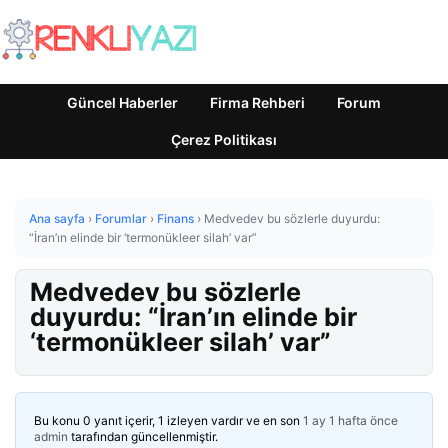
Güncel Haberler
Firma Rehberi
Forum
Çerez Politikası
Ana sayfa
›
Forumlar
›
Finans
›
Medvedev bu sözlerle duyurdu:
“İran’ın elinde bir ‘termonükleer silah’ var”
Medvedev bu sözlerle
duyurdu: “İran’ın elinde bir
‘termonükleer silah’ var”
Bu konu 0 yanıt içerir, 1 izleyen vardır ve en son
1 ay 1 hafta önce
admin
tarafından güncellenmiştir.