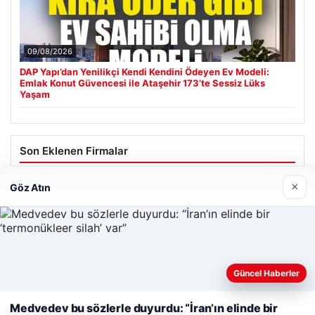
09/08/2026
DAP Yapı’dan Yenilikçi Kendi Kendini Ödeyen Ev Modeli:
Emlak Konut Güvencesi ile Ataşehir 173’te Sessiz Lüks
Yaşam
Son Eklenen Firmalar
Cengiz Sigorta
×
Göz Atın
23/06/2026
Web sitemizi nasıl kullandığınızı daha iyi anlayabilmek,
Güncel Haberler
deneyiminizi kişiselleştirmek ve geliştirmek amacıyla çerezler
kullanıyoruz.
Çerez Politikamız
Medvedev bu sözlerle duyurdu: “İran’ın elinde bir
© 2026 Renkli Yazı – Güncel Haberler