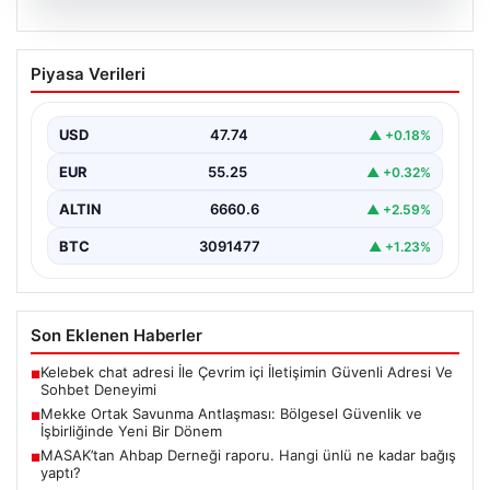
07.08.2026
Mekke Ortak Savunma Antlaşması:
Piyasa Verileri
Bölgesel Güvenlik ve İşbirliğinde Yeni
Bir Dönem
USD
47.74
▲ +0.18%
Türkiye, Suudi Arabistan ve Pakistan arasında
imzalanan Mekke Ortak Savunma Anlaşması, bölgesel
EUR
55.25
▲ +0.32%
ve küresel…
ALTIN
6660.6
▲ +2.59%
BTC
3091477
▲ +1.23%
Son Eklenen Haberler
Kelebek chat adresi İle Çevrim içi İletişimin Güvenli Adresi Ve
■
Sohbet Deneyimi
Mekke Ortak Savunma Antlaşması: Bölgesel Güvenlik ve
■
İşbirliğinde Yeni Bir Dönem
MASAK’tan Ahbap Derneği raporu. Hangi ünlü ne kadar bağış
■
yaptı?