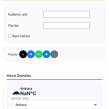
Kullanıcı adı:
Parola:
Beni hatırla
Paylaş:
Hava Durumu
☁
Ankara
NaN°C
ŞEHIR SEÇ