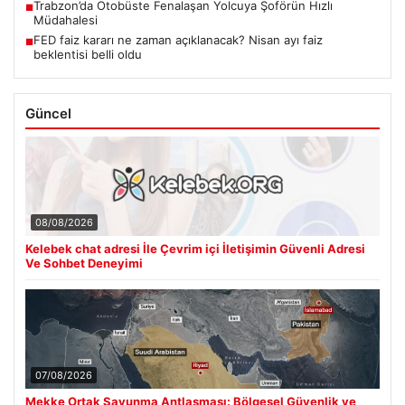
Trabzon’da Otobüste Fenalaşan Yolcuya Şoförün Hızlı
■
Müdahalesi
FED faiz kararı ne zaman açıklanacak? Nisan ayı faiz
■
beklentisi belli oldu
Güncel
08/08/2026
Kelebek chat adresi İle Çevrim içi İletişimin Güvenli Adresi
Ve Sohbet Deneyimi
07/08/2026
Mekke Ortak Savunma Antlaşması: Bölgesel Güvenlik ve