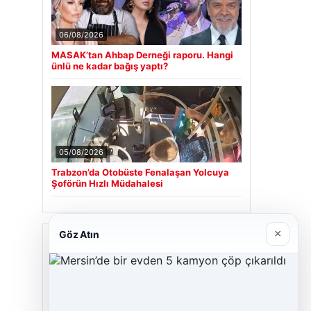
06/08/2026
MASAK’tan Ahbap Derneği raporu. Hangi
ünlü ne kadar bağış yaptı?
05/08/2026
Trabzon’da Otobüste Fenalaşan Yolcuya
Şoförün Hızlı Müdahalesi
×
Göz Atın
Son Eklenen Firmalar
Cengiz Sigorta
23/06/2026