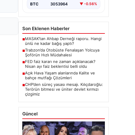
BTC
3053964
▼ -0.56%
Son Eklenen Haberler
MASAK’tan Ahbap Derneği raporu. Hangi
■
ünlü ne kadar bağış yaptı?
Trabzon’da Otobüste Fenalaşan Yolcuya
■
Şoförün Hızlı Müdahalesi
FED faiz kararı ne zaman açıklanacak?
■
Nisan ayı faiz beklentisi belli oldu
Açık Hava Yaşam alanlarında Kalite ve
■
bahçe mutfağı Çözümleri
CHP’den süreç yasası mesajı. Kılıçdaroğlu:
■
Terörün bitmesi ve üniter devlet kırmızı
çizgimiz
Güncel