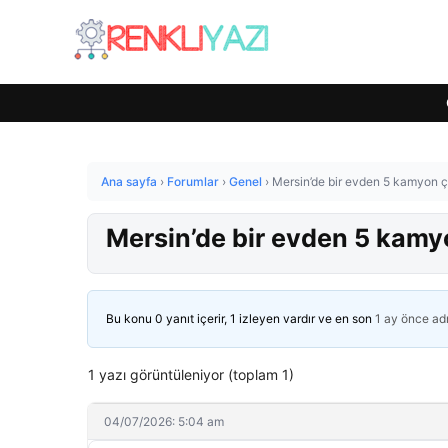
Ana sayfa
›
Forumlar
›
Genel
›
Mersin’de bir evden 5 kamyon çö
Mersin’de bir evden 5 kamyo
Bu konu 0 yanıt içerir, 1 izleyen vardır ve en son
1 ay önce
ad
1 yazı görüntüleniyor (toplam 1)
04/07/2026: 5:04 am