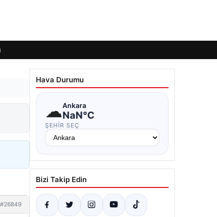
ı
Hava Durumu
☁
Ankara
NaN°C
ŞEHIR SEÇ
Bizi Takip Edin
#26849