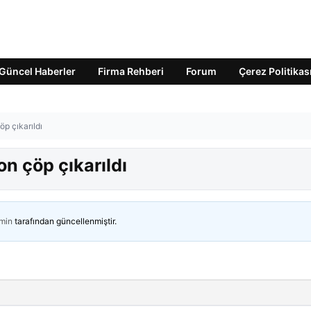
Güncel Haberler
Firma Rehberi
Forum
Çerez Politikas
p çıkarıldı
n çöp çıkarıldı
min
tarafından güncellenmiştir.