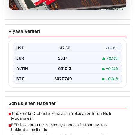
05.08.2026
FED faiz kararı ne zaman açıklanacak?
Piyasa Verileri
Nisan ayı faiz beklentisi belli oldu
USD
47.59
• 0.01%
EUR
55.14
▲ +0.17%
ALTIN
6510.3
▲ +0.22%
BTC
3070740
▲ +0.81%
Son Eklenen Haberler
Trabzon’da Otobüste Fenalaşan Yolcuya Şoförün Hızlı
■
Müdahalesi
FED faiz kararı ne zaman açıklanacak? Nisan ayı faiz
■
beklentisi belli oldu