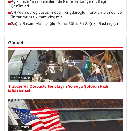
Açık Hava Yaşam alanlarında Kalite ve bahçe mutfağı
■
Çözümleri
CHP’den süreç yasası mesajı. Kılıçdaroğlu: Terörün bitmesi ve
■
üniter devlet kırmızı çizgimiz
Sağlık Bakanı Memişoğlu: Anne Sütü, En Sağlıklı Başlangıçtır
■
Güncel
05/08/2026
Trabzon’da Otobüste Fenalaşan Yolcuya Şoförün Hızlı
Müdahalesi
05/08/2026