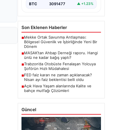
BTC
3091477
▲ +1.23%
Son Eklenen Haberler
Mekke Ortak Savunma Antlaşması:
■
Bölgesel Güvenlik ve İşbirliğinde Yeni Bir
Dönem
MASAK’tan Ahbap Derneği raporu. Hangi
■
ünlü ne kadar bağış yaptı?
Trabzon’da Otobüste Fenalaşan Yolcuya
■
Şoförün Hızlı Müdahalesi
FED faiz kararı ne zaman açıklanacak?
■
Nisan ayı faiz beklentisi belli oldu
Açık Hava Yaşam alanlarında Kalite ve
■
bahçe mutfağı Çözümleri
Güncel