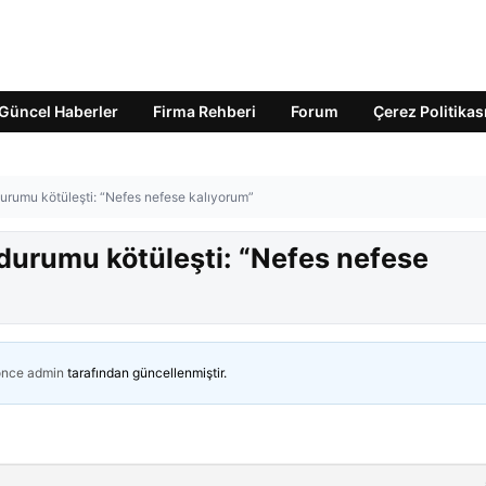
Güncel Haberler
Firma Rehberi
Forum
Çerez Politikas
durumu kötüleşti: “Nefes nefese kalıyorum”
 durumu kötüleşti: “Nefes nefese
önce
admin
tarafından güncellenmiştir.