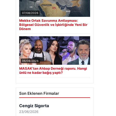
07/08/2026
Mekke Ortak Savunma Antlaşması:
Bölgesel Güvenlik ve İşbirliğinde Yeni Bir
Dönem
06/08/2026
MASAK’tan Ahbap Derneği raporu. Hangi
ünlü ne kadar bağış yaptı?
Son Eklenen Firmalar
Cengiz Sigorta
23/06/2026