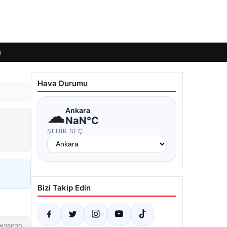
ı
Hava Durumu
☁
Ankara
NaN°C
ŞEHIR SEÇ
Bizi Takip Edin
#26020