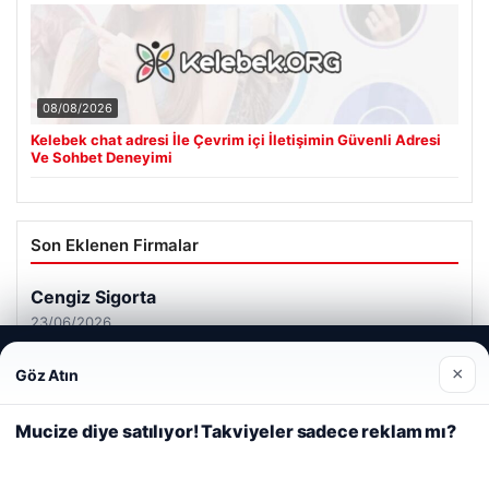
08/08/2026
Kelebek chat adresi İle Çevrim içi İletişimin Güvenli Adresi
Ve Sohbet Deneyimi
Son Eklenen Firmalar
Cengiz Sigorta
23/06/2026
Web sitemizi nasıl kullandığınızı daha iyi anlayabilmek,
×
Göz Atın
deneyiminizi kişiselleştirmek ve geliştirmek amacıyla çerezler
kullanıyoruz.
Çerez Politikamız
Mucize diye satılıyor! Takviyeler sadece reklam mı?
Reddet
Kabul Et