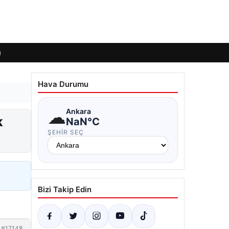
ı
Hava Durumu
☁
Ankara
k
NaN°C
ŞEHIR SEÇ
Bizi Takip Edin
#17148