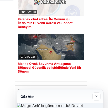
08/08/2026
Kelebek chat adresi İle Çevrim içi
İletişimin Güvenli Adresi Ve Sohbet
Deneyimi
07/08/2026
Mekke Ortak Savunma Antlaşması:
Bölgesel Güvenlik ve İşbirliğinde Yeni Bir
Dönem
Son Eklenen Firmalar
×
Göz Atın
Cengiz Sigorta
23/06/2026