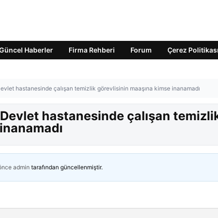
Güncel Haberler
Firma Rehberi
Forum
Çerez Politikas
evlet hastanesinde çalışan temizlik görevlisinin maaşına kimse inanamadı
Devlet hastanesinde çalışan temizli
 inanamadı
 önce
admin
tarafından güncellenmiştir.