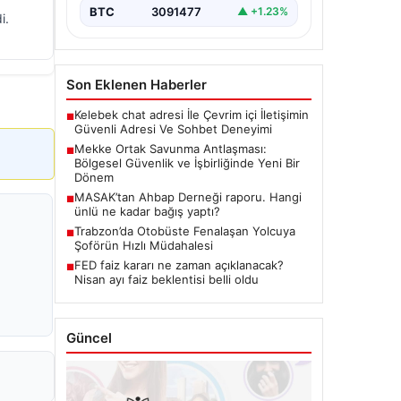
BTC
3091477
▲ +1.23%
i.
Son Eklenen Haberler
Kelebek chat adresi İle Çevrim içi İletişimin
■
Güvenli Adresi Ve Sohbet Deneyimi
Mekke Ortak Savunma Antlaşması:
■
Bölgesel Güvenlik ve İşbirliğinde Yeni Bir
Dönem
MASAK’tan Ahbap Derneği raporu. Hangi
■
ünlü ne kadar bağış yaptı?
Trabzon’da Otobüste Fenalaşan Yolcuya
■
Şoförün Hızlı Müdahalesi
FED faiz kararı ne zaman açıklanacak?
■
Nisan ayı faiz beklentisi belli oldu
Güncel