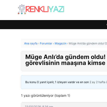
Ana sayfa
›
Forumlar
›
Magazin
›
Müge Anlı’da gündem oldu! D
Müge Anlı’da gündem oldu! 
görevlisinin maaşına kimse
Bu konu 0 yanıt içerir, 1 izleyen vardır ve en son
2 ay 2 hafta
1 yazı görüntüleniyor (toplam 1)
23/05/2026: 8:36 am