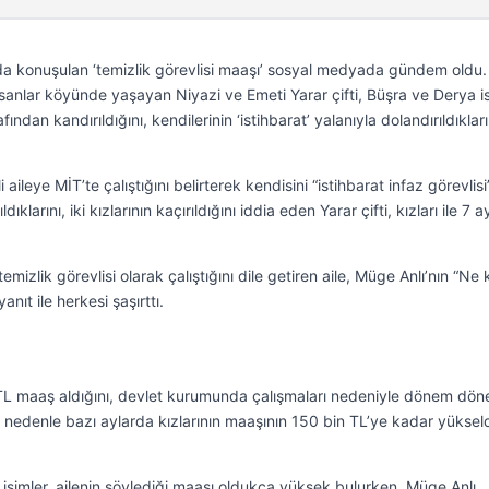
nda konuşulan ‘temizlik görevlisi maaşı’ sosyal medyada gündem oldu.
sanlar köyünde yaşayan Niyazi ve Emeti Yarar çifti, Büşra ve Derya is
afından kandırıldığını, kendilerinin ‘istihbarat’ yalanıyla dolandırıldıkları
aileye MİT’te çalıştığını belirterek kendisini “istihbarat infaz görevlisi
dıklarını, iki kızlarının kaçırıldığını iddia eden Yarar çifti, kızları ile 7 a
emizlik görevlisi olarak çalıştığını dile getiren aile, Müge Anlı’nın “Ne
nıt ile herkesi şaşırttı.
n TL maaş aldığını, devlet kurumunda çalışmaları nedeniyle dönem dö
bu nedenle bazı aylarda kızlarının maaşının 150 bin TL’ye kadar yükseld
simler, ailenin söylediği maaşı oldukça yüksek bulurken, Müge Anlı