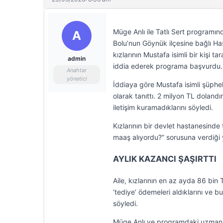
Müge Anlı ile Tatlı Sert programı
A
Bolu’nun Göynük ilçesine bağlı Ha
kızlarının Mustafa isimli bir kişi tar
admin
iddia ederek programa başvurdu.
Anahtar
yönetici
İddiaya göre Mustafa isimli şüpheli 
olarak tanıttı. 2 milyon TL dolandırıl
iletişim kuramadıklarını söyledi.
Kızlarının bir devlet hastanesinde t
maaş alıyordu?” sorusuna verdiği ya
AYLIK KAZANCI ŞAŞIRTTI
Aile, kızlarının en az ayda 86 bi
‘tediye’ ödemeleri aldıklarını ve 
söyledi.
Müge Anlı ve programdaki uzman i