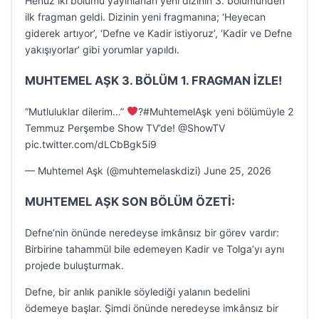
Henüz iki bölümü yayınlanan yeni dizinin 3. bölümünden
ilk fragman geldi. Dizinin yeni fragmanına; ‘Heyecan
giderek artıyor’, ‘Defne ve Kadir istiyoruz’, ‘Kadir ve Defne
yakışıyorlar’ gibi yorumlar yapıldı.
MUHTEMEL AŞK 3. BÖLÜM 1. FRAGMAN İZLE!
“Mutluluklar dilerim…”
‍?#MuhtemelAşk yeni bölümüyle 2
Temmuz Perşembe Show TV’de! @ShowTV
pic.twitter.com/dLCbBgk5i9
— Muhtemel Aşk (@muhtemelaskdizi) June 25, 2026
MUHTEMEL AŞK SON BÖLÜM ÖZETİ:
Defne’nin önünde neredeyse imkânsız bir görev vardır:
Birbirine tahammül bile edemeyen Kadir ve Tolga’yı aynı
projede buluşturmak.
Defne, bir anlık panikle söylediği yalanın bedelini
ödemeye başlar. Şimdi önünde neredeyse imkânsız bir