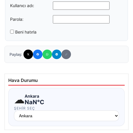
Kullanıcı adı:
Parola:
Beni hatırla
Paylaş:
Hava Durumu
☁
Ankara
NaN°C
ŞEHIR SEÇ