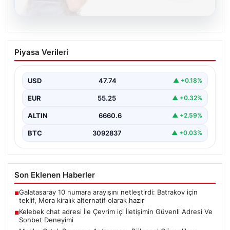
08.08.2026
Kelebek chat adresi İle Çevrim içi
Piyasa Verileri
İletişimin Güvenli Adresi Ve Sohbet
Deneyimi
USD
47.74
▲ +0.18%
Sanal çağında bireylerin kaliteli bir tarzda irtibat kurması
kritik bir önem ifade etmektedir. Halen…
EUR
55.25
▲ +0.32%
ALTIN
6660.6
▲ +2.59%
BTC
3092837
▲ +0.03%
Son Eklenen Haberler
Galatasaray 10 numara arayışını netleştirdi: Batrakov için
■
teklif, Mora kiralık alternatif olarak hazır
Kelebek chat adresi İle Çevrim içi İletişimin Güvenli Adresi Ve
■
Sohbet Deneyimi