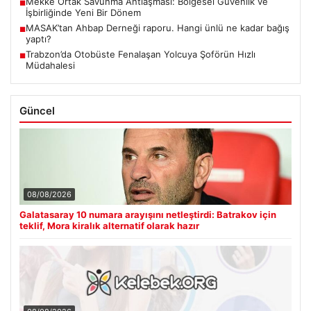
Mekke Ortak Savunma Antlaşması: Bölgesel Güvenlik ve
■
İşbirliğinde Yeni Bir Dönem
MASAK’tan Ahbap Derneği raporu. Hangi ünlü ne kadar bağış
■
yaptı?
Trabzon’da Otobüste Fenalaşan Yolcuya Şoförün Hızlı
■
Müdahalesi
Güncel
08/08/2026
Galatasaray 10 numara arayışını netleştirdi: Batrakov için
teklif, Mora kiralık alternatif olarak hazır