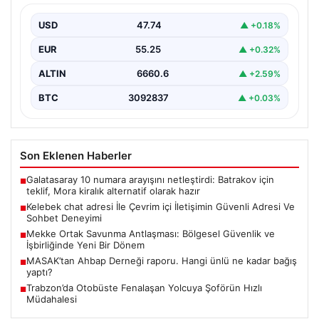
{"title": "MASAK'tan Ahbap Derneği Raporu: Ünlülerin
Bağışları ve Paranın Akibeti", "content": "Son dönemde
USD
47.74
▲ +0.18%
kamuoyunun…
EUR
55.25
▲ +0.32%
ALTIN
6660.6
▲ +2.59%
BTC
3092837
▲ +0.03%
Son Eklenen Haberler
Galatasaray 10 numara arayışını netleştirdi: Batrakov için
■
teklif, Mora kiralık alternatif olarak hazır
Kelebek chat adresi İle Çevrim içi İletişimin Güvenli Adresi Ve
■
Sohbet Deneyimi
Mekke Ortak Savunma Antlaşması: Bölgesel Güvenlik ve
■
İşbirliğinde Yeni Bir Dönem
MASAK’tan Ahbap Derneği raporu. Hangi ünlü ne kadar bağış
■
yaptı?
Trabzon’da Otobüste Fenalaşan Yolcuya Şoförün Hızlı
■
Müdahalesi