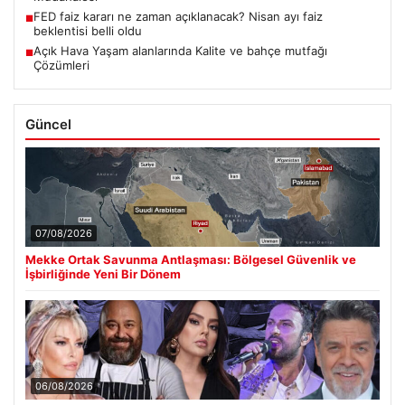
FED faiz kararı ne zaman açıklanacak? Nisan ayı faiz
■
beklentisi belli oldu
Açık Hava Yaşam alanlarında Kalite ve bahçe mutfağı
■
Çözümleri
Güncel
07/08/2026
Mekke Ortak Savunma Antlaşması: Bölgesel Güvenlik ve
İşbirliğinde Yeni Bir Dönem
06/08/2026