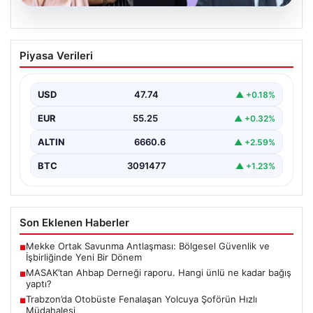
06.08.2026
MASAK’tan Ahbap Derneği raporu.
Piyasa Verileri
Hangi ünlü ne kadar bağış yaptı?
{"title": "MASAK'tan Ahbap Derneği Raporu: Ünlülerin
Bağışları ve Paranın Akibeti", "content": "Son dönemde
USD
47.74
▲ +0.18%
kamuoyunun…
EUR
55.25
▲ +0.32%
ALTIN
6660.6
▲ +2.59%
BTC
3091477
▲ +1.23%
Son Eklenen Haberler
Mekke Ortak Savunma Antlaşması: Bölgesel Güvenlik ve
■
İşbirliğinde Yeni Bir Dönem
MASAK’tan Ahbap Derneği raporu. Hangi ünlü ne kadar bağış
■
yaptı?
Trabzon’da Otobüste Fenalaşan Yolcuya Şoförün Hızlı
■
Müdahalesi