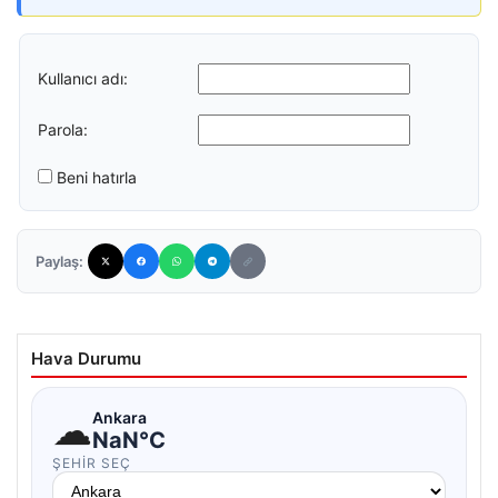
Kullanıcı adı:
Parola:
Beni hatırla
Paylaş:
Hava Durumu
☁
Ankara
NaN°C
ŞEHIR SEÇ