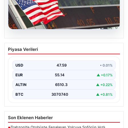
05.08.2026
FED faiz kararı ne zaman açıklanacak?
Piyasa Verileri
Nisan ayı faiz beklentisi belli oldu
USD
47.59
• 0.01%
EUR
55.14
▲ +0.17%
ALTIN
6510.3
▲ +0.22%
BTC
3070740
▲ +0.81%
Son Eklenen Haberler
Trabzon’da Otobüste Fenalaşan Yolcuya Şoförün Hızlı
■