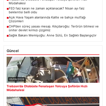
Müdahalesi
FED faiz kararı ne zaman açıklanacak? Nisan ayı faiz
■
beklentisi belli oldu
Açık Hava Yaşam alanlarında Kalite ve bahçe mutfağı
■
Çözümleri
CHP’den süreç yasası mesajı. Kılıçdaroğlu: Terörün bitmesi ve
■
üniter devlet kırmızı çizgimiz
Sağlık Bakanı Memişoğlu: Anne Sütü, En Sağlıklı Başlangıçtır
■
Güncel
05/08/2026
Trabzon’da Otobüste Fenalaşan Yolcuya Şoförün Hızlı
Müdahalesi