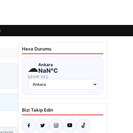
ı
Hava Durumu
☁
Ankara
NaN°C
ŞEHIR SEÇ
Bizi Takip Edin
#18488