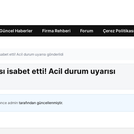
Güncel Haberler
Firma Rehberi
Forum
Çerez Politikas
abet etti! Acil durum uyarısı gönderildi
 isabet etti! Acil durum uyarısı
 önce
admin
tarafından güncellenmiştir.