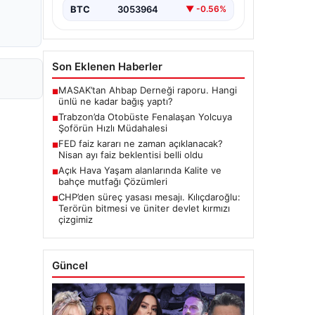
BTC
3053964
▼ -0.56%
Son Eklenen Haberler
MASAK’tan Ahbap Derneği raporu. Hangi
■
ünlü ne kadar bağış yaptı?
Trabzon’da Otobüste Fenalaşan Yolcuya
■
Şoförün Hızlı Müdahalesi
FED faiz kararı ne zaman açıklanacak?
■
Nisan ayı faiz beklentisi belli oldu
Açık Hava Yaşam alanlarında Kalite ve
■
bahçe mutfağı Çözümleri
CHP’den süreç yasası mesajı. Kılıçdaroğlu:
■
Terörün bitmesi ve üniter devlet kırmızı
çizgimiz
Güncel