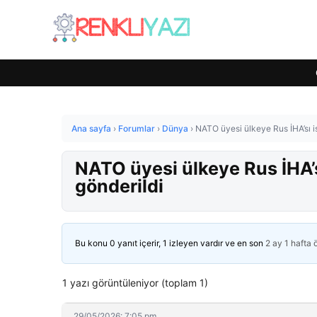
Ana sayfa
›
Forumlar
›
Dünya
›
NATO üyesi ülkeye Rus İHA’sı is
NATO üyesi ülkeye Rus İHA’sı
gönderildi
Bu konu 0 yanıt içerir, 1 izleyen vardır ve en son
2 ay 1 hafta
1 yazı görüntüleniyor (toplam 1)
29/05/2026: 7:05 pm