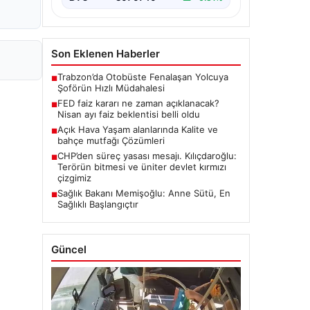
Son Eklenen Haberler
Trabzon’da Otobüste Fenalaşan Yolcuya
■
Şoförün Hızlı Müdahalesi
FED faiz kararı ne zaman açıklanacak?
■
Nisan ayı faiz beklentisi belli oldu
Açık Hava Yaşam alanlarında Kalite ve
■
bahçe mutfağı Çözümleri
CHP’den süreç yasası mesajı. Kılıçdaroğlu:
■
Terörün bitmesi ve üniter devlet kırmızı
çizgimiz
Sağlık Bakanı Memişoğlu: Anne Sütü, En
■
Sağlıklı Başlangıçtır
Güncel