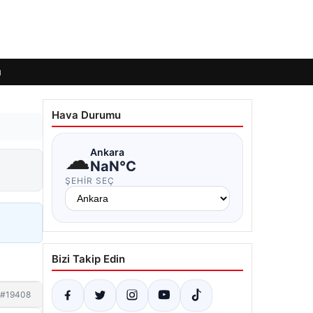
ı
Hava Durumu
☁
Ankara
NaN°C
ŞEHIR SEÇ
Bizi Takip Edin
#19408