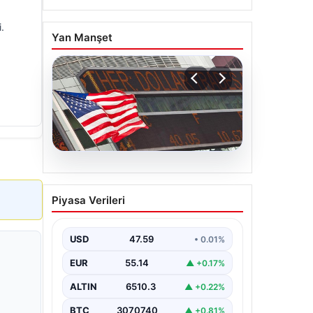
.
Yan Manşet
05.08.2026
FED faiz kararı ne zaman
Piyasa Verileri
açıklanacak? Nisan ayı
faiz beklentisi belli oldu
USD
47.59
• 0.01%
EUR
55.14
▲ +0.17%
ALTIN
6510.3
▲ +0.22%
BTC
3070740
▲ +0.81%