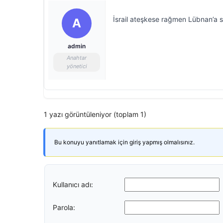
İsrail ateşkese rağmen Lübnan’a sa
A
admin
Anahtar
yönetici
1 yazı görüntüleniyor (toplam 1)
Bu konuyu yanıtlamak için giriş yapmış olmalısınız.
Kullanıcı adı:
Parola: