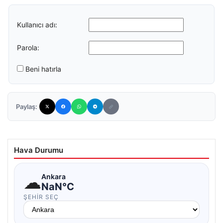
Kullanıcı adı:
Parola:
Beni hatırla
Paylaş:
Hava Durumu
☁
Ankara
NaN°C
ŞEHIR SEÇ