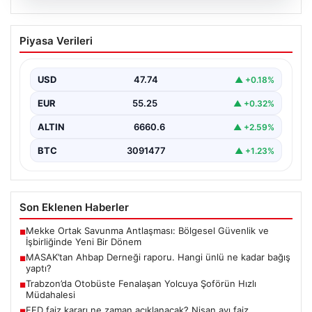
06.08.2026
MASAK’tan Ahbap Derneği raporu.
Piyasa Verileri
Hangi ünlü ne kadar bağış yaptı?
{"title": "MASAK'tan Ahbap Derneği Raporu: Ünlülerin
Bağışları ve Paranın Akibeti", "content": "Son dönemde
USD
47.74
▲ +0.18%
kamuoyunun…
EUR
55.25
▲ +0.32%
ALTIN
6660.6
▲ +2.59%
BTC
3091477
▲ +1.23%
Son Eklenen Haberler
Mekke Ortak Savunma Antlaşması: Bölgesel Güvenlik ve
■
İşbirliğinde Yeni Bir Dönem
MASAK’tan Ahbap Derneği raporu. Hangi ünlü ne kadar bağış
■
yaptı?
Trabzon’da Otobüste Fenalaşan Yolcuya Şoförün Hızlı
■
Müdahalesi
FED faiz kararı ne zaman açıklanacak? Nisan ayı faiz
■