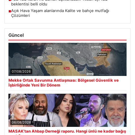
beklentisi belli oldu
Açık Hava Yaşam alanlarında Kalite ve bahçe mutfağı
■
Çözümleri
Güncel
07/08/2026
Mekke Ortak Savunma Antlaşması: Bölgesel Güvenlik ve
İşbirliğinde Yeni Bir Dönem
06/08/2026
MASAK’tan Ahbap Derneği raporu. Hangi ünlü ne kadar bağış