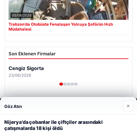
05/08/2026
Trabzon’da Otobüste Fenalaşan Yolcuya Şoförün Hızlı
Müdahalesi
Son Eklenen Firmalar
Cengiz Sigorta
23/06/2026
×
Göz Atın
Web sitemizi nasıl kullandığınızı daha iyi anlayabilmek,
deneyiminizi kişiselleştirmek ve geliştirmek amacıyla çerezler
kullanıyoruz.
Çerez Politikamız
Nijerya’da çobanlar ile çiftçiler arasındaki
© 2026 Renkli Yazı – Güncel Haberler
çatışmalarda 18 kişi öldü
Reddet
Kabul Et
Tercüme Bürosu
|
Malta Dil Okulu
|
lemagrup.com.tr