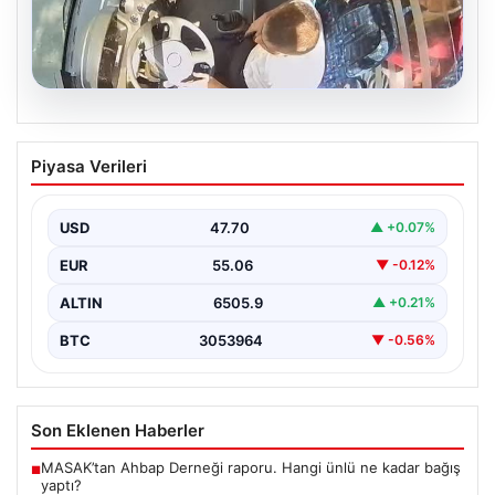
05.08.2026
Trabzon’da Otobüste Fenalaşan
Piyasa Verileri
Yolcuya Şoförün Hızlı Müdahalesi
Trabzon'da halk otobüsünde aniden rahatsızlanan 76
yaşındaki yolcu Hasan Öner’in hayatı, şoför Sinan
USD
47.70
▲ +0.07%
Erdoğan’ın…
EUR
55.06
▼ -0.12%
ALTIN
6505.9
▲ +0.21%
BTC
3053964
▼ -0.56%
Son Eklenen Haberler
MASAK’tan Ahbap Derneği raporu. Hangi ünlü ne kadar bağış
■
yaptı?