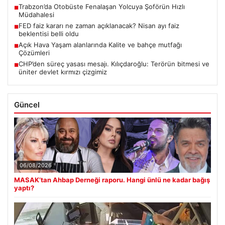
Trabzon’da Otobüste Fenalaşan Yolcuya Şoförün Hızlı
■
Müdahalesi
FED faiz kararı ne zaman açıklanacak? Nisan ayı faiz
■
beklentisi belli oldu
Açık Hava Yaşam alanlarında Kalite ve bahçe mutfağı
■
Çözümleri
CHP’den süreç yasası mesajı. Kılıçdaroğlu: Terörün bitmesi ve
■
üniter devlet kırmızı çizgimiz
Güncel
06/08/2026
MASAK’tan Ahbap Derneği raporu. Hangi ünlü ne kadar bağış
yaptı?