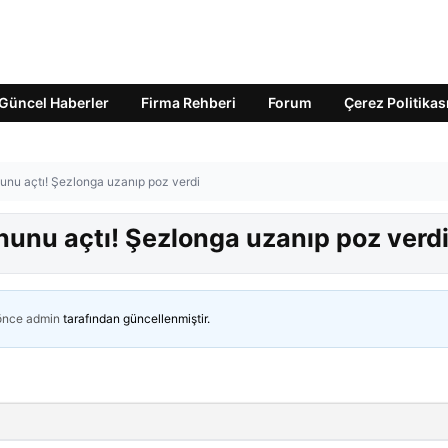
Güncel Haberler
Firma Rehberi
Forum
Çerez Politikas
nunu açtı! Şezlonga uzanıp poz verdi
onunu açtı! Şezlonga uzanıp poz verd
 önce
admin
tarafından güncellenmiştir.