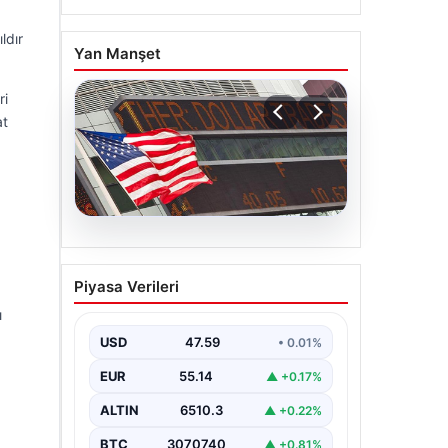
ldır
Yan Manşet
ri
at
05.08.2026
FED faiz kararı ne zaman
Piyasa Verileri
açıklanacak? Nisan ayı
ı
faiz beklentisi belli oldu
USD
47.59
• 0.01%
EUR
55.14
▲ +0.17%
ALTIN
6510.3
▲ +0.22%
BTC
3070740
▲ +0.81%