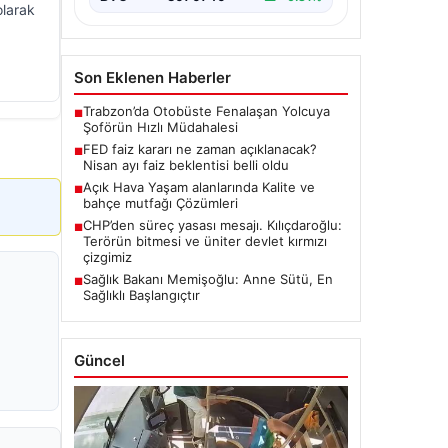
olarak
Son Eklenen Haberler
Trabzon’da Otobüste Fenalaşan Yolcuya
■
Şoförün Hızlı Müdahalesi
FED faiz kararı ne zaman açıklanacak?
■
Nisan ayı faiz beklentisi belli oldu
Açık Hava Yaşam alanlarında Kalite ve
■
bahçe mutfağı Çözümleri
CHP’den süreç yasası mesajı. Kılıçdaroğlu:
■
Terörün bitmesi ve üniter devlet kırmızı
çizgimiz
Sağlık Bakanı Memişoğlu: Anne Sütü, En
■
Sağlıklı Başlangıçtır
Güncel