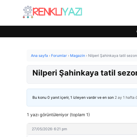
Ana sayfa
›
Forumlar
›
Magazin
›
Nilperi Şahinkaya tatil sezo
Nilperi Şahinkaya tatil sez
Bu konu 0 yanıt içerir, 1 izleyen vardır ve en son
2 ay 1 hafta
1 yazı görüntüleniyor (toplam 1)
27/05/2026: 6:21 pm