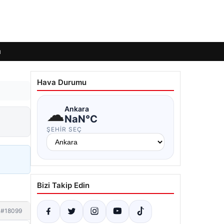
ı
Hava Durumu
☁
Ankara
i
NaN°C
ŞEHIR SEÇ
Bizi Takip Edin
#18099