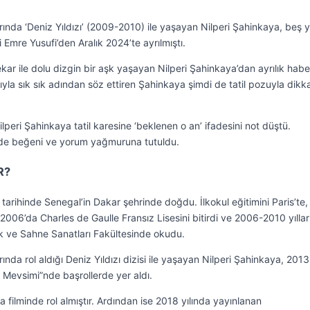
rında ‘Deniz Yıldızı’ (2009-2010) ile yaşayan Nilperi Şahinkaya, beş yı
i Emre Yusufi’den Aralık 2024’te ayrılmıştı.
r ile dolu dizgin bir aşk yaşayan Nilperi Şahinkaya’dan ayrılık habe
yla sık sık adından söz ettiren Şahinkaya şimdi de tatil pozuyla dikk
lperi Şahinkaya tatil karesine ‘beklenen o an’ ifadesini not düştü.
rede beğeni ve yorum yağmuruna tutuldu.
R?
arihinde Senegal’in Dakar şehrinde doğdu. İlkokul eğitimini Paris’te,
. 2006’da Charles de Gaulle Fransız Lisesini bitirdi ve 2006-2010 yıllar
ik ve Sahne Sanatları Fakültesinde okudu.
rında rol aldığı Deniz Yıldızı dizisi ile yaşayan Nilperi Şahinkaya, 2013
z Mevsimi”nde başrollerde yer aldı.
ma filminde rol almıştır. Ardından ise 2018 yılında yayınlanan