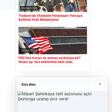
05/08/2026
Trabzon’da Otobüste Fenalaşan Yolcuya
Şoförün Hızlı Müdahalesi
05/08/2026
FED faiz kararı ne zaman açıklanacak?
Nisan ayı faiz beklentisi belli oldu
Son Eklenen Firmalar
×
Göz Atın
Cengiz Sigorta
23/06/2026