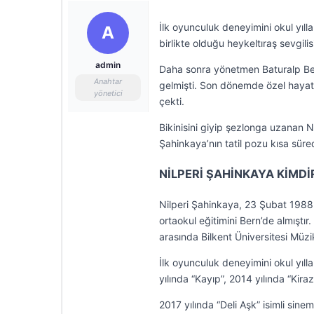
İlk oyunculuk deneyimini okul yılla
A
birlikte olduğu heykeltıraş sevgilis
admin
Daha sonra yönetmen Baturalp Beka
Anahtar
gelmişti. Son dönemde özel hayatı
yönetici
çekti.
Bikinisini giyip şezlonga uzanan Ni
Şahinkaya’nın tatil pozu kısa sü
NİLPERİ ŞAHİNKAYA KİMDİ
Nilperi Şahinkaya, 23 Şubat 1988 t
ortaokul eğitimini Bern’de almıştır
arasında Bilkent Üniversitesi Müz
İlk oyunculuk deneyimini okul yılla
yılında “Kayıp”, 2014 yılında “Kira
2017 yılında “Deli Aşk” isimli sine