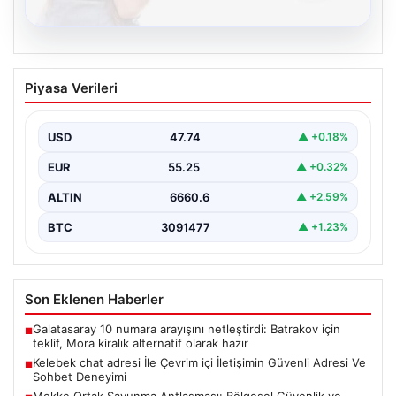
08.08.2026
Kelebek chat adresi İle Çevrim içi
Piyasa Verileri
İletişimin Güvenli Adresi Ve Sohbet
Deneyimi
USD
47.74
▲ +0.18%
Sanal çağında bireylerin kaliteli bir tarzda irtibat kurması
kritik bir önem ifade etmektedir. Halen…
EUR
55.25
▲ +0.32%
ALTIN
6660.6
▲ +2.59%
BTC
3091477
▲ +1.23%
Son Eklenen Haberler
Galatasaray 10 numara arayışını netleştirdi: Batrakov için
■
teklif, Mora kiralık alternatif olarak hazır
Kelebek chat adresi İle Çevrim içi İletişimin Güvenli Adresi Ve
■
Sohbet Deneyimi
Mekke Ortak Savunma Antlaşması: Bölgesel Güvenlik ve