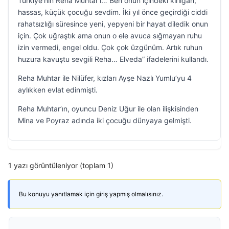
Türkiye’nin Reha Muhtar’ı… Ben onun içindeki kırılgan,
hassas, küçük çocuğu sevdim. İki yıl önce geçirdiği ciddi
rahatsızlığı süresince yeni, yepyeni bir hayat diledik onun
için. Çok uğraştık ama onun o ele avuca sığmayan ruhu
izin vermedi, engel oldu. Çok çok üzgünüm. Artık ruhun
huzura kavuştu sevgili Reha… Elveda” ifadelerini kullandı.
Reha Muhtar ile Nilüfer, kızları Ayşe Nazlı Yumlu’yu 4
aylıkken evlat edinmişti.
Reha Muhtar’ın, oyuncu Deniz Uğur ile olan ilişkisinden
Mina ve Poyraz adında iki çocuğu dünyaya gelmişti.
1 yazı görüntüleniyor (toplam 1)
Bu konuyu yanıtlamak için giriş yapmış olmalısınız.