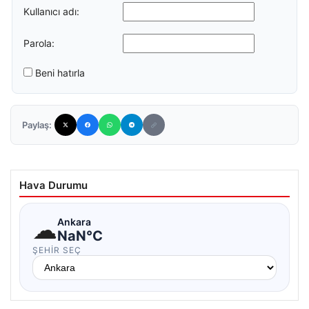
Kullanıcı adı:
Parola:
Beni hatırla
Paylaş:
Hava Durumu
☁
Ankara
NaN°C
ŞEHIR SEÇ