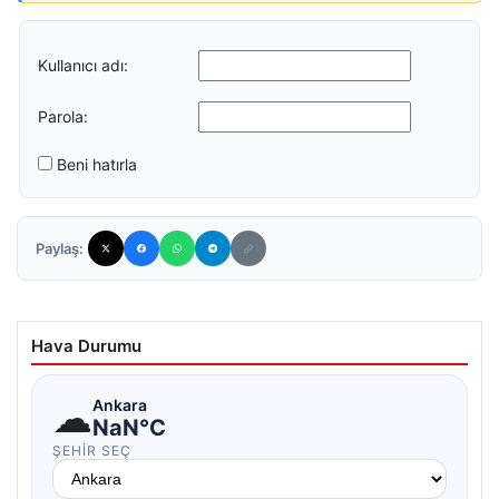
Kullanıcı adı:
Parola:
Beni hatırla
Paylaş:
Hava Durumu
☁
Ankara
NaN°C
ŞEHIR SEÇ