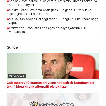
Kelebek chat adresi İle Çevrim içi İletişimin Güvenli Adresi Ve
■
Sohbet Deneyimi
Mekke Ortak Savunma Antlaşması: Bölgesel Güvenlik ve
■
İşbirliğinde Yeni Bir Dönem
MASAK’tan Ahbap Derneği raporu. Hangi ünlü ne kadar bağış
■
yaptı?
Trabzon’da Otobüste Fenalaşan Yolcuya Şoförün Hızlı
■
Müdahalesi
Güncel
08/08/2026
Galatasaray 10 numara arayışını netleştirdi: Batrakov için
teklif, Mora kiralık alternatif olarak hazır