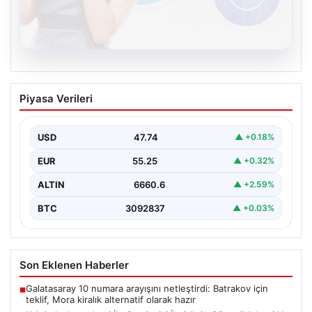
08.08.2026
Kelebek chat adresi İle Çevrim içi
Piyasa Verileri
İletişimin Güvenli Adresi Ve Sohbet
Deneyimi
USD
47.74
▲ +0.18%
Sanal çağında bireylerin kaliteli bir tarzda irtibat kurması
kritik bir önem ifade etmektedir. Halen…
EUR
55.25
▲ +0.32%
ALTIN
6660.6
▲ +2.59%
BTC
3092837
▲ +0.03%
Son Eklenen Haberler
Galatasaray 10 numara arayışını netleştirdi: Batrakov için
■
teklif, Mora kiralık alternatif olarak hazır