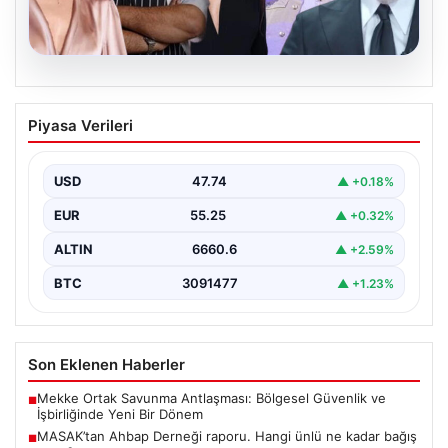
06.08.2026
MASAK’tan Ahbap Derneği raporu.
Piyasa Verileri
Hangi ünlü ne kadar bağış yaptı?
{"title": "MASAK'tan Ahbap Derneği Raporu: Ünlülerin
Bağışları ve Paranın Akibeti", "content": "Son dönemde
USD
47.74
▲ +0.18%
kamuoyunun…
EUR
55.25
▲ +0.32%
ALTIN
6660.6
▲ +2.59%
BTC
3091477
▲ +1.23%
Son Eklenen Haberler
Mekke Ortak Savunma Antlaşması: Bölgesel Güvenlik ve
■
İşbirliğinde Yeni Bir Dönem
MASAK’tan Ahbap Derneği raporu. Hangi ünlü ne kadar bağış
■