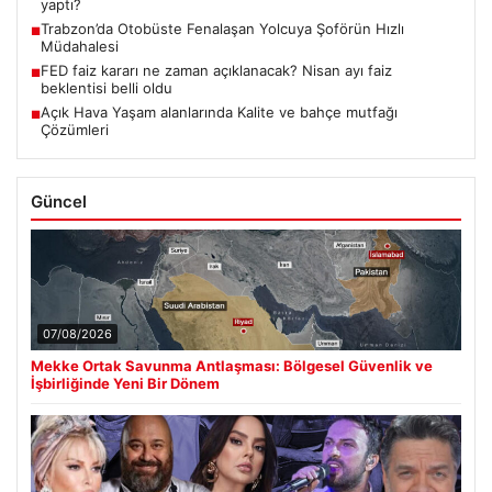
yaptı?
Trabzon’da Otobüste Fenalaşan Yolcuya Şoförün Hızlı
■
Müdahalesi
FED faiz kararı ne zaman açıklanacak? Nisan ayı faiz
■
beklentisi belli oldu
Açık Hava Yaşam alanlarında Kalite ve bahçe mutfağı
■
Çözümleri
Güncel
07/08/2026
Mekke Ortak Savunma Antlaşması: Bölgesel Güvenlik ve
İşbirliğinde Yeni Bir Dönem