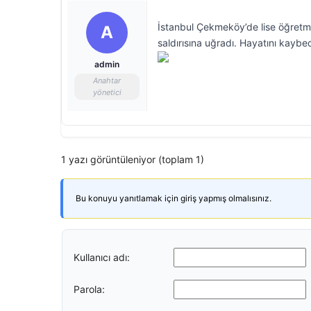
İstanbul Çekmeköy’de lise öğretme
A
saldırısına uğradı. Hayatını kaybede
admin
Anahtar
yönetici
1 yazı görüntüleniyor (toplam 1)
Bu konuyu yanıtlamak için giriş yapmış olmalısınız.
Kullanıcı adı:
Parola: