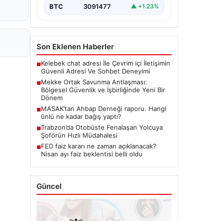
BTC
3091477
▲ +1.23%
Son Eklenen Haberler
Kelebek chat adresi İle Çevrim içi İletişimin
■
Güvenli Adresi Ve Sohbet Deneyimi
Mekke Ortak Savunma Antlaşması:
■
Bölgesel Güvenlik ve İşbirliğinde Yeni Bir
Dönem
MASAK’tan Ahbap Derneği raporu. Hangi
■
ünlü ne kadar bağış yaptı?
Trabzon’da Otobüste Fenalaşan Yolcuya
■
Şoförün Hızlı Müdahalesi
FED faiz kararı ne zaman açıklanacak?
■
Nisan ayı faiz beklentisi belli oldu
Güncel