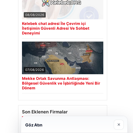
08/08/2026
Kelebek chat adresi İle Çevrim içi
İletişimin Güvenli Adresi Ve Sohbet
Deneyimi
07/08/2026
Mekke Ortak Savunma Antlaşması:
Bölgesel Güvenlik ve İşbirliğinde Yeni Bir
Dönem
Son Eklenen Firmalar
×
Göz Atın
Cengiz Sigorta
23/06/2026