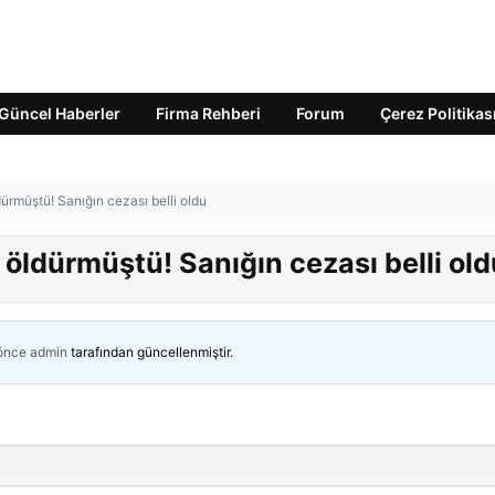
Güncel Haberler
Firma Rehberi
Forum
Çerez Politikas
ürmüştü! Sanığın cezası belli oldu
öldürmüştü! Sanığın cezası belli old
 önce
admin
tarafından güncellenmiştir.