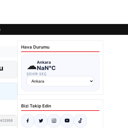
ı
Hava Durumu
☁
Ankara
u
NaN°C
ŞEHIR SEÇ
Bizi Takip Edin
#22958