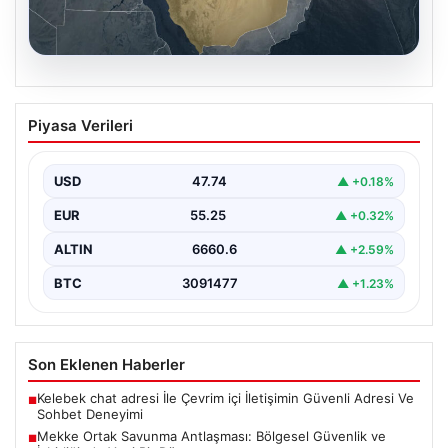
07.08.2026
Mekke Ortak Savunma Antlaşması:
Piyasa Verileri
Bölgesel Güvenlik ve İşbirliğinde Yeni
Bir Dönem
USD
47.74
▲ +0.18%
Türkiye, Suudi Arabistan ve Pakistan arasında
imzalanan Mekke Ortak Savunma Anlaşması, bölgesel
EUR
55.25
▲ +0.32%
ve küresel…
ALTIN
6660.6
▲ +2.59%
BTC
3091477
▲ +1.23%
Son Eklenen Haberler
Kelebek chat adresi İle Çevrim içi İletişimin Güvenli Adresi Ve
■
Sohbet Deneyimi
Mekke Ortak Savunma Antlaşması: Bölgesel Güvenlik ve
■