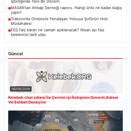
İşbirliğinde Yeni Bir Dönem
MASAK’tan Ahbap Derneği raporu. Hangi ünlü ne kadar bağış
■
yaptı?
Trabzon’da Otobüste Fenalaşan Yolcuya Şoförün Hızlı
■
Müdahalesi
FED faiz kararı ne zaman açıklanacak? Nisan ayı faiz
■
beklentisi belli oldu
Güncel
08/08/2026
Kelebek chat adresi İle Çevrim içi İletişimin Güvenli Adresi
Ve Sohbet Deneyimi