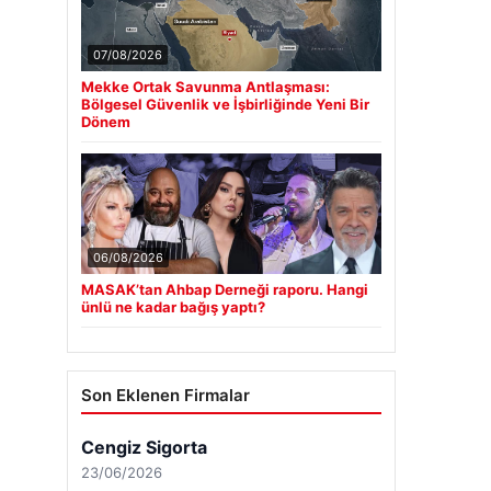
07/08/2026
Mekke Ortak Savunma Antlaşması:
Bölgesel Güvenlik ve İşbirliğinde Yeni Bir
Dönem
06/08/2026
MASAK’tan Ahbap Derneği raporu. Hangi
ünlü ne kadar bağış yaptı?
Son Eklenen Firmalar
Cengiz Sigorta
23/06/2026