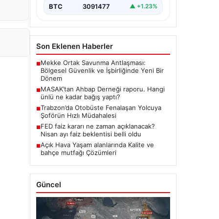
BTC
3091477
▲ +1.23%
Son Eklenen Haberler
Mekke Ortak Savunma Antlaşması:
■
Bölgesel Güvenlik ve İşbirliğinde Yeni Bir
Dönem
MASAK’tan Ahbap Derneği raporu. Hangi
■
ünlü ne kadar bağış yaptı?
Trabzon’da Otobüste Fenalaşan Yolcuya
■
Şoförün Hızlı Müdahalesi
FED faiz kararı ne zaman açıklanacak?
■
Nisan ayı faiz beklentisi belli oldu
Açık Hava Yaşam alanlarında Kalite ve
■
bahçe mutfağı Çözümleri
Güncel