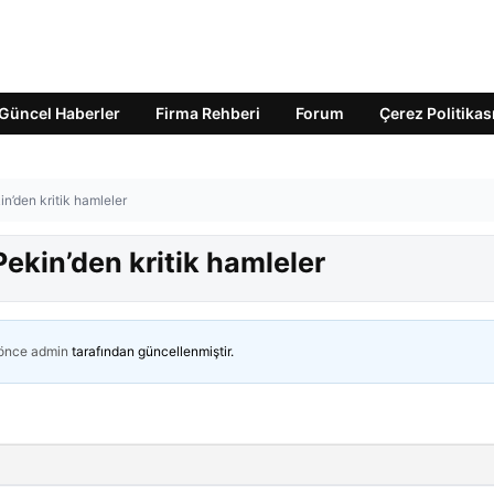
Güncel Haberler
Firma Rehberi
Forum
Çerez Politikas
n’den kritik hamleler
ekin’den kritik hamleler
 önce
admin
tarafından güncellenmiştir.