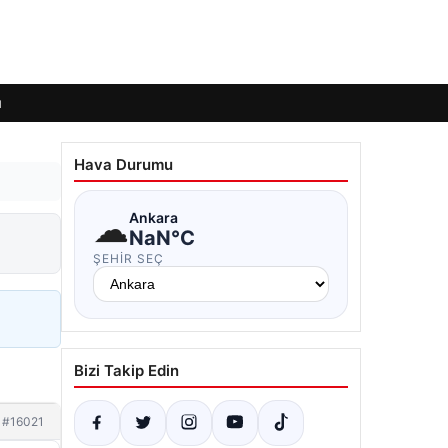
ı
Hava Durumu
☁
Ankara
NaN°C
ŞEHIR SEÇ
Bizi Takip Edin
#16021