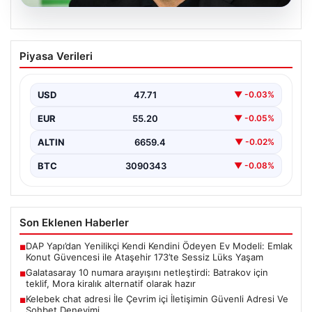
08.08.2026
Galatasaray 10 numara arayışını
Piyasa Verileri
netleştirdi: Batrakov için teklif, Mora
kiralık alternatif olarak hazır
USD
47.71
▼ -0.03%
Galatasaray yönetimi, yaratıcı oyun kurucu arayışında
önemli bir adım attı ve genç yetenek Aleksey…
EUR
55.20
▼ -0.05%
ALTIN
6659.4
▼ -0.02%
BTC
3090343
▼ -0.08%
Son Eklenen Haberler
DAP Yapı’dan Yenilikçi Kendi Kendini Ödeyen Ev Modeli: Emlak
■
Konut Güvencesi ile Ataşehir 173’te Sessiz Lüks Yaşam
Galatasaray 10 numara arayışını netleştirdi: Batrakov için
■
teklif, Mora kiralık alternatif olarak hazır
Kelebek chat adresi İle Çevrim içi İletişimin Güvenli Adresi Ve
■
Sohbet Deneyimi