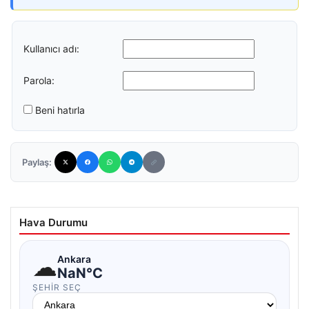
Kullanıcı adı:
Parola:
Beni hatırla
Paylaş:
Hava Durumu
☁
Ankara
NaN°C
ŞEHIR SEÇ