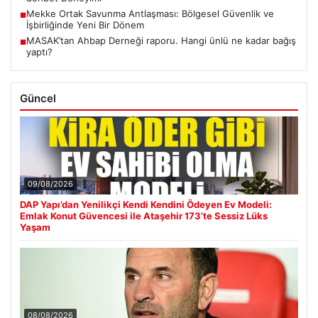
Mekke Ortak Savunma Antlaşması: Bölgesel Güvenlik ve
■
İşbirliğinde Yeni Bir Dönem
MASAK’tan Ahbap Derneği raporu. Hangi ünlü ne kadar bağış
■
yaptı?
Güncel
09/08/2026
DAP Yapı’dan Yenilikçi Kendi Kendini Ödeyen Ev Modeli:
Emlak Konut Güvencesi ile Ataşehir 173’te Sessiz Lüks
Yaşam
08/08/2026